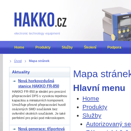
electronic technology equipment
Home
Produkty
Služby
Školení
Podpora
Úvod
Mapa stránek
Mapa stráne
Aktuality
Nová horkovzdušná
Hlavní menu
stanice HAKKO FR-850
HAKKO FR-850 je ideální pro precizní
přepracování DPS s vysokou tepelnou
Home
kapacitou a miniaturních komponent.
Umožňuje přesné přepracování hustě
Produkty
osázených SMD součástek bez
ovlivnění okolních součástek. Je také
Služby
perfektní pro práci pod mikroskopem.
Autorizovaný se
Nová generace: tříportová