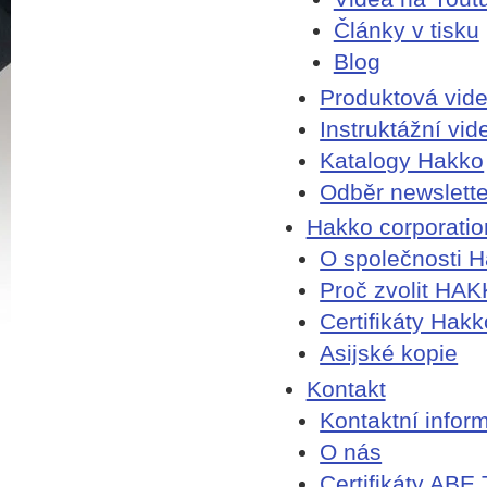
Články v tisku
Blog
Produktová vid
Instruktážní vid
Katalogy Hakko
Odběr newslett
Hakko corporatio
O společnosti 
Proč zvolit HA
Certifikáty Hakk
Asijské kopie
Kontakt
Kontaktní infor
O nás
Certifikáty ABE