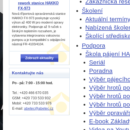
Zákaznická řeš
rework stanice HAKKO
FX-973
Školení
Nová tříportová opravárenská stanice
Aktuální termín
HAKKO FX-973 poskytuje vysoký
výkon až 400 W pro moderní opravy
Nabízená škole
elektroniky. Podporuje až 9 ruček s
širokým teplotním rozsahem, je
Školící středisk
vybavena integrovanou vakuovou
pumpou a je kompatibilní s odpájecími
Podpora
nástroji FR-4103/4104.
Škola pájení 
Zobrazit aktuality
Seriál
Poradna
Kontaktujte nás
Výběr pájecího
Po - pá: 7:00 - 15:00 hod.
Výběr hrotů po
Tel.: +420 466 670 035
Výběr hrotů po
GSM: +420 733 533 932
Výběr hrotů p
Mobil: +420
733 533 976
E-mail:
abetec@abetec.cz
Výběr opravář
E-book Základ
Videa na Yout