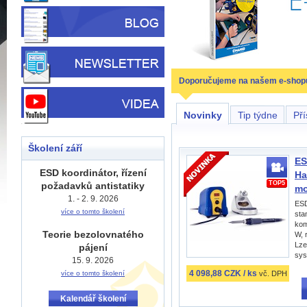
Doporučujeme na našem e-shop
Novinky
Tip týdne
Pří
Školení září
ES
ESD koordinátor, řízení
Ha
TOP5
požadavků antistatiky
mo
1. - 2. 9. 2026
ESD 
více o tomto školení
sta
kom
Teorie bezolovnatého
W, 
Lze
pájení
sys
15. 9. 2026
4 098,88 CZK / ks
vč. DPH
více o tomto školení
Kalendář školení