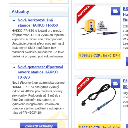
ES
Aktuality
Ha
žl
Nová horkovzdušná
stanice HAKKO FR-850
ESD 
HAKKO FR-850 je ideální pro precizní
sta
přepracování DPS s vysokou tepelnou
kom
kapacitou a miniaturních komponent.
W, 
Umožňuje přesné přepracování hustě
Lze
osázených SMD součástek bez
sys
ovlivnění okolních součástek. Je také
4 098,88 CZK / ks
vč. DPH
perfektní pro práci pod mikroskopem.
Nová generace: tříportová
rework stanice HAKKO
FX-973
Pá
Nová tříportová opravárenská stanice
60
HAKKO FX-973 poskytuje vysoký
výkon až 400 W pro moderní opravy
Dig
elektroniky. Podporuje až 9 ruček s
vho
širokým teplotním rozsahem, je
pou
vybavena integrovanou vakuovou
tep
pumpou a je kompatibilní s odpájecími
nástroji FR-4103/4104.
Zobrazit aktuality
3 327,50 CZK / ks
vč. DPH