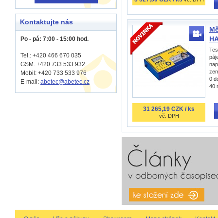
Kontaktujte nás
Mě
HA
Po - pá: 7:00 - 15:00 hod.
Tes
Tel.: +420 466 670 035
páj
GSM: +420 733 533 932
nap
zem
Mobil: +420
733 533 976
0 d
E-mail:
abetec@abetec.cz
40 
31 265,19 CZK / ks
vč. DPH