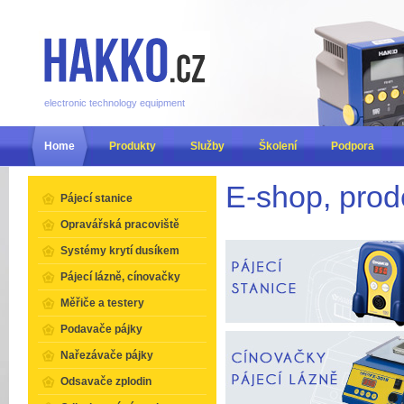
electronic technology equipment
Home
Produkty
Služby
Školení
Podpora
E-shop, prod
Pájecí stanice
Opravářská pracoviště
Systémy krytí dusíkem
Pájecí lázně, cínovačky
Měřiče a testery
Podavače pájky
Nařezávače pájky
Odsavače zplodin