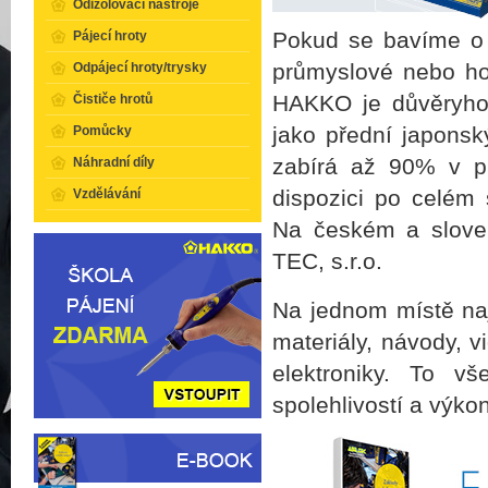
Odizolovací nástroje
Pokud se bavíme 
Pájecí hroty
průmyslové nebo h
Odpájecí hroty/trysky
HAKKO je důvěryhod
Čističe hrotů
jako přední japons
Pomůcky
zabírá až 90% v p
Náhradní díly
dispozici po celém 
Vzdělávání
Na českém a sloven
TEC, s.r.o.
Na jednom místě naj
materiály, návody, v
elektroniky. To v
spolehlivostí a výk