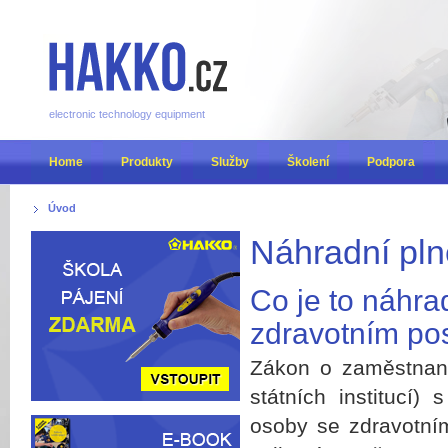
electronic technology equipment
Home
Produkty
Služby
Školení
Podpora
Úvod
Náhradní pln
Co je to náhra
zdravotním po
Zákon o zaměstnano
státních institucí
osoby se zdravotní