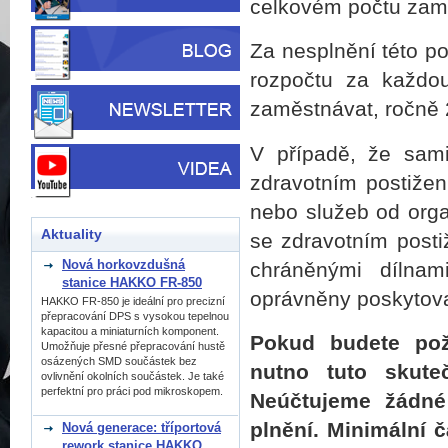
celkovém počtu zamě
Za nesplnění této po
rozpočtu za každo
zaměstnávat, ročně
V případě, že sam
zdravotním postižen
nebo služeb od org
Aktuality
se zdravotním posti
Nová horkovzdušná
chráněnými dílnam
stanice HAKKO FR-850
oprávněny poskytova
HAKKO FR-850 je ideální pro precizní
přepracování DPS s vysokou tepelnou
kapacitou a miniaturních komponent.
Pokud budete poža
Umožňuje přesné přepracování hustě
osázených SMD součástek bez
nutno tuto skute
ovlivnění okolních součástek. Je také
perfektní pro práci pod mikroskopem.
Neúčtujeme žádné 
plnění. Minimální 
Nová generace: tříportová
rework stanice HAKKO