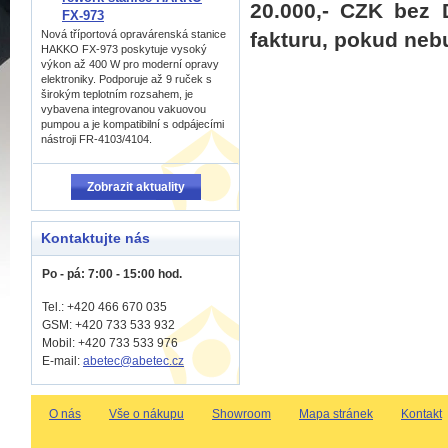
20.000,- CZK bez
FX-973
fakturu, pokud neb
Nová tříportová opravárenská stanice
HAKKO FX-973 poskytuje vysoký
výkon až 400 W pro moderní opravy
elektroniky. Podporuje až 9 ruček s
širokým teplotním rozsahem, je
vybavena integrovanou vakuovou
pumpou a je kompatibilní s odpájecími
nástroji FR-4103/4104.
Zobrazit aktuality
Kontaktujte nás
Po - pá: 7:00 - 15:00 hod.
Tel.: +420 466 670 035
GSM: +420 733 533 932
Mobil: +420
733 533 976
E-mail:
abetec@abetec.cz
O nás
Vše o nákupu
Showroom
Mapa stránek
Kontakt