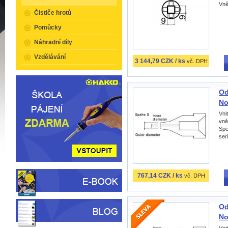
Vně
Čističe hrotů
Pomůcky
Náhradní díly
Vzdělávání
3 144,79 CZK / ks
vč. DPH
Od
No
Vni
vně
Spe
ser
767,14 CZK / ks
vč. DPH
Od
No
Vni