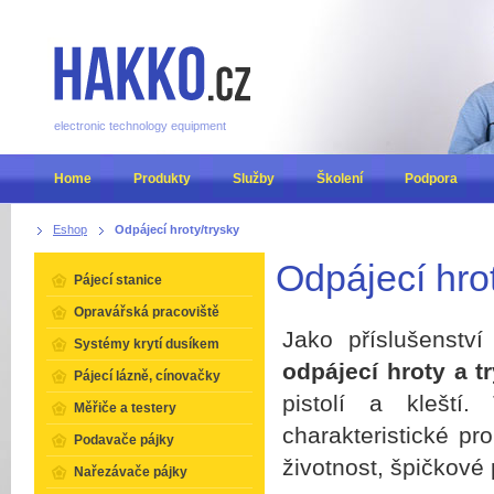
electronic technology equipment
Home
Produkty
Služby
Školení
Podpora
Eshop
Odpájecí hroty/trysky
Odpájecí hrot
Pájecí stanice
Opravářská pracoviště
Jako příslušenst
Systémy krytí dusíkem
odpájecí hroty a 
Pájecí lázně, cínovačky
pistolí a kleští
Měřiče a testery
charakteristické p
Podavače pájky
životnost, špičkové
Nařezávače pájky