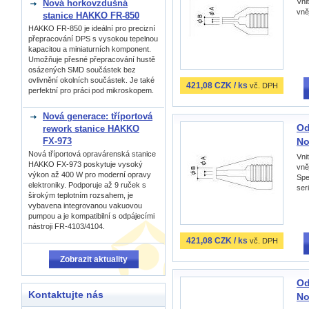
Vni
Nová horkovzdušná
vně
stanice HAKKO FR-850
HAKKO FR-850 je ideální pro precizní
přepracování DPS s vysokou tepelnou
kapacitou a miniaturních komponent.
Umožňuje přesné přepracování hustě
osázených SMD součástek bez
ovlivnění okolních součástek. Je také
421,08 CZK / ks
vč. DPH
perfektní pro práci pod mikroskopem.
Nová generace: tříportová
Od
rework stanice HAKKO
No
FX-973
Nová tříportová opravárenská stanice
Vni
HAKKO FX-973 poskytuje vysoký
vně
výkon až 400 W pro moderní opravy
Spe
elektroniky. Podporuje až 9 ruček s
ser
širokým teplotním rozsahem, je
vybavena integrovanou vakuovou
pumpou a je kompatibilní s odpájecími
nástroji FR-4103/4104.
421,08 CZK / ks
vč. DPH
Zobrazit aktuality
Od
Kontaktujte nás
No