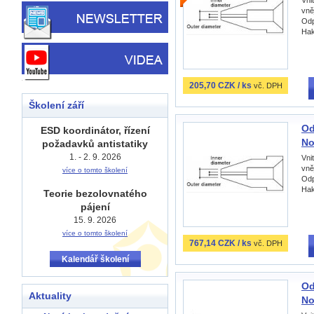
vně
Odp
Hak
205,70 CZK / ks
vč. DPH
Školení září
Od
ESD koordinátor, řízení
No
požadavků antistatiky
1. - 2. 9. 2026
Vni
vně
více o tomto školení
Odp
Hak
Teorie bezolovnatého
pájení
15. 9. 2026
více o tomto školení
767,14 CZK / ks
vč. DPH
Kalendář školení
Od
Aktuality
No