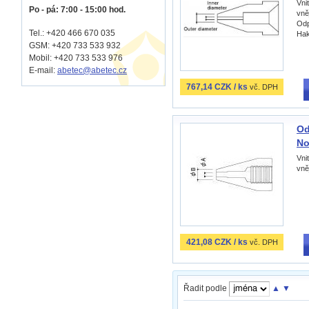
Vni
Po - pá: 7:00 - 15:00 hod.
vně
Odp
Tel.: +420 466 670 035
Hak
GSM: +420 733 533 932
Mobil: +420
733 533 976
E-mail:
abetec@abetec.cz
767,14 CZK / ks
vč. DPH
Od
No
Vni
vně
421,08 CZK / ks
vč. DPH
Řadit podle
▲
▼