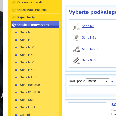
Odsavače zplodin
Odizolovací nástroje
Vyberte podkatego
Pájecí hroty
Odpájecí hroty/trysky
Série N3
Série N3
Série N51
Série N4
Série N50
Série NA01
Série N51
Série 950
Série N60
Série N61
Série NA01
Řadit podle
▲
Série 808/809
Série 815/816
Série 950
BG
Série Hot Air
Hro
kom
Ostatní