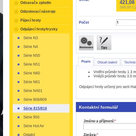
421,08
Odsavače zplodin
348,00
CZ
Odizolovací nástroje
Pájecí hroty
Počet
Odpájecí hroty/trysky
Série N3
Série N4
Série N50
Popis
Obsah balení
Technic
Série N51
Vnitřní průměr hrotu 1.3 
Série N60
Vnější průměr hrotu 3.0 
Série N61
Odpájecí hroty určený pro serii H
Série NA01
Série 808/809
Kontaktní formulář
Série 815/816
Série 950
Jméno a příjmení:
*
Série Hot Air
Ostatní
Zpráva:
*