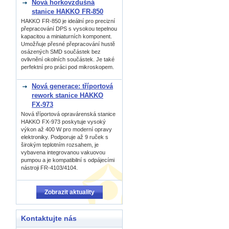
Nová horkovzdušná
stanice HAKKO FR-850
HAKKO FR-850 je ideální pro precizní
přepracování DPS s vysokou tepelnou
kapacitou a miniaturních komponent.
Umožňuje přesné přepracování hustě
osázených SMD součástek bez
ovlivnění okolních součástek. Je také
perfektní pro práci pod mikroskopem.
Nová generace: tříportová
rework stanice HAKKO
FX-973
Nová tříportová opravárenská stanice
HAKKO FX-973 poskytuje vysoký
výkon až 400 W pro moderní opravy
elektroniky. Podporuje až 9 ruček s
širokým teplotním rozsahem, je
vybavena integrovanou vakuovou
pumpou a je kompatibilní s odpájecími
nástroji FR-4103/4104.
Zobrazit aktuality
Kontaktujte nás