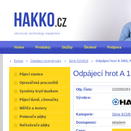
electronic technology equipment
Home
Produkty
Služby
Školení
Podpora
Eshop
Odpájecí hroty/trysky
Série 815/816
Odpájecí hrot A 1501,
Odpájecí hrot A 
Pájecí stanice
Opravářská pracoviště
Obj. číslo:
102000263
Systémy krytí dusíkem
Výrobce:
Pájecí lázně, cínovačky
Měřiče a testery
Kategorie:
Série 815/
Podavače pájky
Dostupnost:
skladem
Nařezávače pájky
Cena: