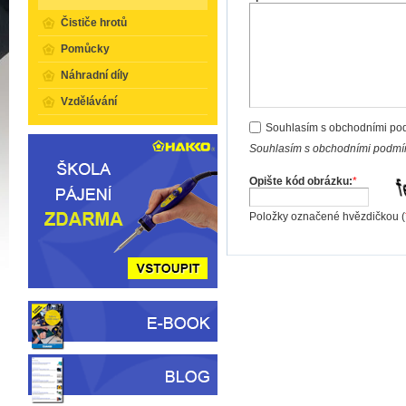
Čističe hrotů
Pomůcky
Náhradní díly
Vzdělávání
Souhlasím s obchodními po
Souhlasím s obchodními podmín
Opište kód obrázku:
*
Položky označené hvězdičkou (