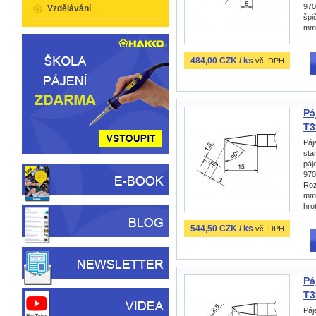
970
Vzdělávání
špi
mm
484,00 CZK / ks
vč. DPH
Pá
T3
Páj
sta
páj
970
Roz
mm,
hro
544,50 CZK / ks
vč. DPH
Pá
T3
Páj