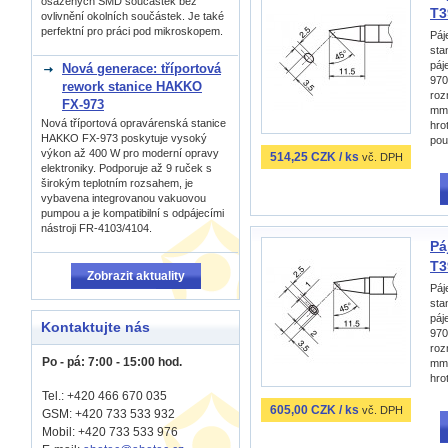
osázených SMD součástek bez
T3
ovlivnění okolních součástek. Je také
perfektní pro práci pod mikroskopem.
Páj
sta
páj
Nová generace: tříportová
970
rework stanice HAKKO
roz
FX-973
mm,
Nová tříportová opravárenská stanice
hro
HAKKO FX-973 poskytuje vysoký
pou
výkon až 400 W pro moderní opravy
514,25 CZK / ks
vč. DPH
elektroniky. Podporuje až 9 ruček s
širokým teplotním rozsahem, je
vybavena integrovanou vakuovou
pumpou a je kompatibilní s odpájecími
nástroji FR-4103/4104.
Pá
T3
Zobrazit aktuality
Páj
sta
páj
Kontaktujte nás
970
roz
Po - pá: 7:00 - 15:00 hod.
mm,
hro
Tel.: +420 466 670 035
605,00 CZK / ks
vč. DPH
GSM: +420 733 533 932
Mobil: +420
733 533 976