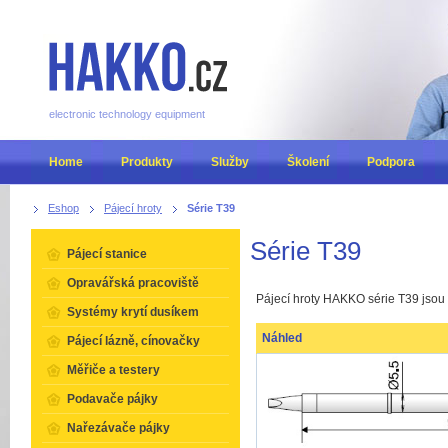
electronic technology equipment
Home
Produkty
Služby
Školení
Podpora
Eshop
Pájecí hroty
Série T39
Série T39
Pájecí stanice
Opravářská pracoviště
Pájecí hroty HAKKO série T39 jsou u
Systémy krytí dusíkem
Náhled
Pájecí lázně, cínovačky
Měřiče a testery
Podavače pájky
Nařezávače pájky