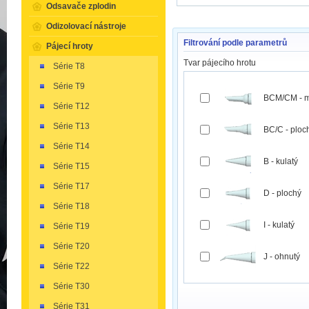
Odsavače zplodin
Odizolovací nástroje
Filtrování podle parametrů
Pájecí hroty
Tvar pájecího hrotu
Série T8
Série T9
BCM/CM - m
Série T12
Série T13
BC/C - ploch
Série T14
B - kulatý
Série T15
Série T17
D - plochý
Série T18
I - kulatý
Série T19
Série T20
J - ohnutý
Série T22
Série T30
Série T31