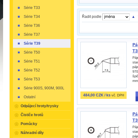
Série T33
Série T34
Řadit podle
▲
Série T36
Série T37
Série T39
Pá
T3
Série T50
Páj
Série T51
sta
páj
Série T52
970
špi
Série T53
mm
Série 900S, 900M, 900L
484,00 CZK / ks
vč. DPH
Ostatní
Odpájecí hroty/trysky
Pá
Čističe hrotů
T3
Pomůcky
Páj
sta
Náhradní díly
páj