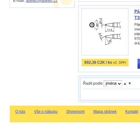
E-mail:
abetec@abetec.cz
Pá
T3
Páj
sta
páj
970
drá
892,38 CZK / ks
vč. DPH
Řadit podle
▲
▼
O nás
Vše o nákupu
Showroom
Mapa stránek
Kontakt