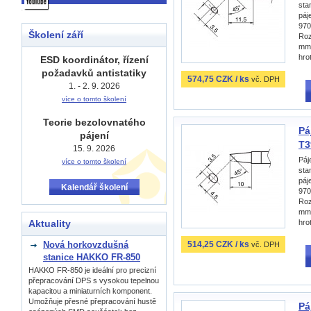
sta
páj
970
Školení září
Roz
mm,
hro
ESD koordinátor, řízení
požadavků antistatiky
574,75 CZK / ks
vč. DPH
1. - 2. 9. 2026
více o tomto školení
Teorie bezolovnatého
Pá
pájení
T3
15. 9. 2026
Páj
více o tomto školení
sta
páj
Kalendář školení
970
Roz
mm,
hro
Aktuality
514,25 CZK / ks
Nová horkovzdušná
vč. DPH
stanice HAKKO FR-850
HAKKO FR-850 je ideální pro precizní
přepracování DPS s vysokou tepelnou
kapacitou a miniaturních komponent.
Umožňuje přesné přepracování hustě
Pá