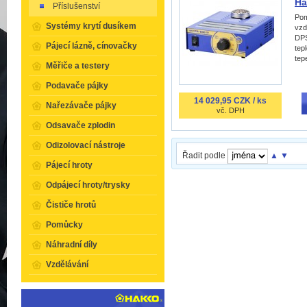
Ha
Příslušenství
Pom
Systémy krytí dusíkem
vzd
DPS
Pájecí lázně, cínovačky
tep
tepe
Měřiče a testery
Podavače pájky
14 029,95 CZK / ks
Nařezávače pájky
vč. DPH
Odsavače zplodin
Odizolovací nástroje
Řadit podle
▲
▼
Pájecí hroty
Odpájecí hroty/trysky
Čističe hrotů
Pomůcky
Náhradní díly
Vzdělávání