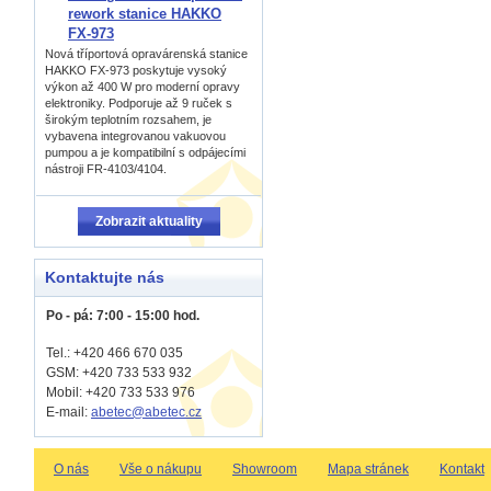
rework stanice HAKKO
FX-973
Nová tříportová opravárenská stanice
HAKKO FX-973 poskytuje vysoký
výkon až 400 W pro moderní opravy
elektroniky. Podporuje až 9 ruček s
širokým teplotním rozsahem, je
vybavena integrovanou vakuovou
pumpou a je kompatibilní s odpájecími
nástroji FR-4103/4104.
Zobrazit aktuality
Kontaktujte nás
Po - pá: 7:00 - 15:00 hod.
Tel.: +420 466 670 035
GSM: +420 733 533 932
Mobil: +420
733 533 976
E-mail:
abetec@abetec.cz
O nás
Vše o nákupu
Showroom
Mapa stránek
Kontakt