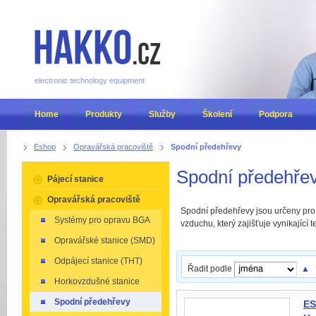
electronic technology equipment
Home
Produkty
Služby
Školení
Podpora
Eshop
Opravářská pracoviště
Spodní předehřevy
Spodní předehře
Pájecí stanice
Opravářská pracoviště
Spodní předehřevy jsou určeny pr
Systémy pro opravu BGA
vzduchu, který zajišťuje vynikající 
Opravářské stanice (SMD)
Odpájecí stanice (THT)
Řadit podle
▲
Horkovzdušné stanice
Spodní předehřevy
ES