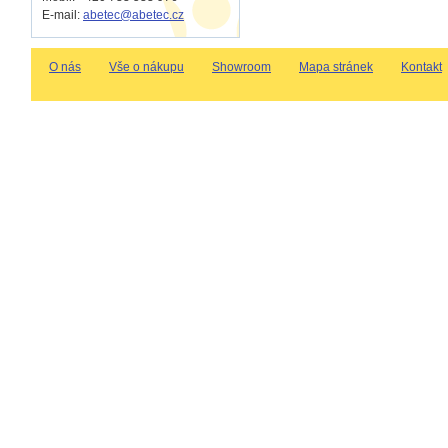
E-mail:
abetec@abetec.cz
O nás
Vše o nákupu
Showroom
Mapa stránek
Kontakt