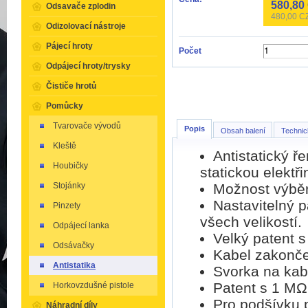
580,80
Odsavače zplodin
480,00
CZ
Odizolovací nástroje
Pájecí hroty
Počet
Odpájecí hroty/trysky
Čističe hrotů
Pomůcky
Tvarovače vývodů
Popis
Obsah balení
Technic
Kleště
Antistatický ř
Houbičky
statickou elektři
Možnost výběr
Stojánky
Nastavitelný p
Pinzety
všech velikostí.
Odpájecí lanka
Velký patent s
Odsávačky
Kabel zakonče
Antistatika
Svorka na kabe
Patent s 1 MΩ
Horkovzdušné pistole
Pro podšívku p
Náhradní díly