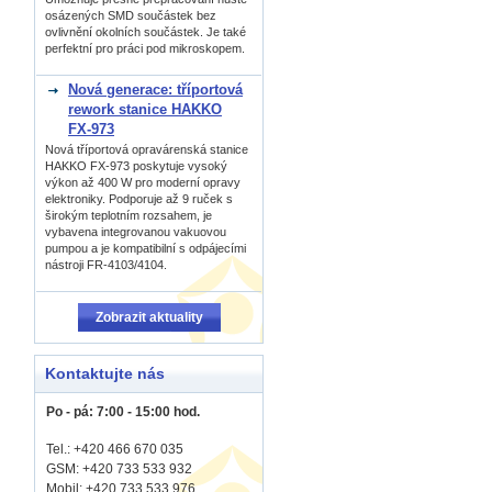
osázených SMD součástek bez
ovlivnění okolních součástek. Je také
perfektní pro práci pod mikroskopem.
Nová generace: tříportová
rework stanice HAKKO
FX-973
Nová tříportová opravárenská stanice
HAKKO FX-973 poskytuje vysoký
výkon až 400 W pro moderní opravy
elektroniky. Podporuje až 9 ruček s
širokým teplotním rozsahem, je
vybavena integrovanou vakuovou
pumpou a je kompatibilní s odpájecími
nástroji FR-4103/4104.
Zobrazit aktuality
Kontaktujte nás
Po - pá: 7:00 - 15:00 hod.
Tel.: +420 466 670 035
GSM: +420 733 533 932
Mobil: +420
733 533 976