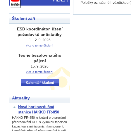
Položky označené hvězdičkou (
Školení září
ESD koordinátor, řízení
požadavků antistatiky
1. - 2. 9. 2026
více o tomto školení
Teorie bezolovnatého
pájení
15. 9. 2026
více o tomto školení
Kalendář školení
Aktuality
Nová horkovzdušná
stanice HAKKO FR-850
HAKKO FR-850 je ideální pro precizní
přepracování DPS s vysokou tepelnou
kapacitou a miniaturních komponent.
Umožňuje přesné přepracování hustě