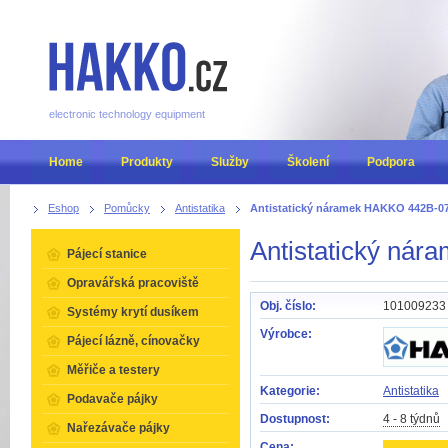
electronic technology equipment
Home
Produkty
Služby
Školení
Podpora
Eshop
Pomůcky
Antistatika
Antistatický náramek HAKKO 442B-07
Antistatický ná
Pájecí stanice
Opravářská pracoviště
Obj. číslo:
101009233
Systémy krytí dusíkem
Výrobce:
Pájecí lázně, cínovačky
Měřiče a testery
Kategorie:
Antistatika
Podavače pájky
Dostupnost:
4 - 8 týdnů
Nařezávače pájky
Cena: