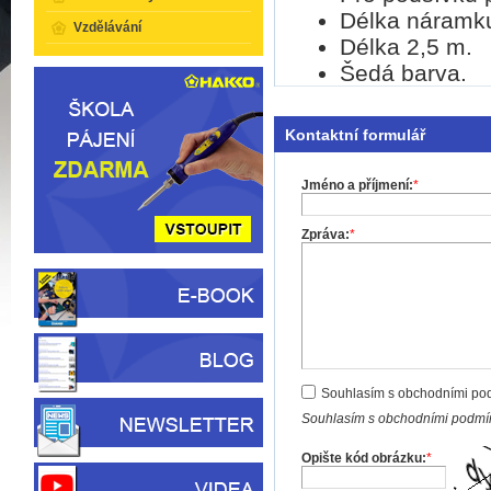
Délka náramk
Vzdělávání
Délka 2,5 m.
Šedá barva.
Kontaktní formulář
Jméno a příjmení:
*
Zpráva:
*
Souhlasím s obchodními po
Souhlasím s obchodními podmín
Opište kód obrázku:
*