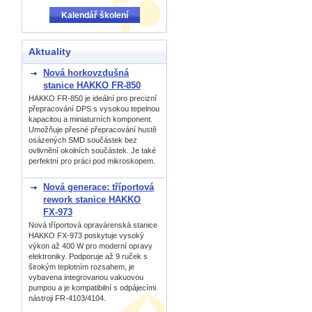
Kalendář školení
Aktuality
Nová horkovzdušná
stanice HAKKO FR-850
HAKKO FR-850 je ideální pro precizní
přepracování DPS s vysokou tepelnou
kapacitou a miniaturních komponent.
Umožňuje přesné přepracování hustě
osázených SMD součástek bez
ovlivnění okolních součástek. Je také
perfektní pro práci pod mikroskopem.
Nová generace: tříportová
rework stanice HAKKO
FX-973
Nová tříportová opravárenská stanice
HAKKO FX-973 poskytuje vysoký
výkon až 400 W pro moderní opravy
elektroniky. Podporuje až 9 ruček s
širokým teplotním rozsahem, je
vybavena integrovanou vakuovou
pumpou a je kompatibilní s odpájecími
nástroji FR-4103/4104.