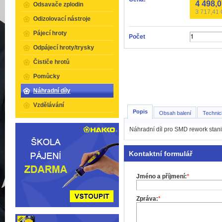
4 498,
Odsavače zplodin
3 717,41
Odizolovací nástroje
Pájecí hroty
Počet
Odpájecí hroty/trysky
Čističe hrotů
Pomůcky
Náhradní díly
Vzdělávání
Popis
Obsah balení
Technic
Náhradní díl pro SMD rework sta
Kontaktní formulář
Jméno a příjmení:
*
Zpráva:
*