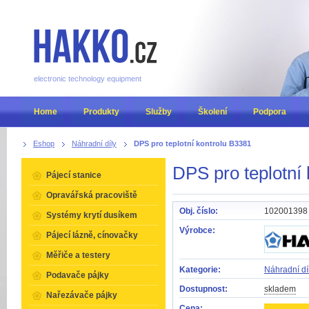
electronic technology equipment
Home
Produkty
Služby
Školení
Podpora
Eshop
Náhradní díly
DPS pro teplotní kontrolu B3381
DPS pro teplotní
Pájecí stanice
Opravářská pracoviště
Obj. číslo:
102001398
Systémy krytí dusíkem
Výrobce:
Pájecí lázně, cínovačky
Měřiče a testery
Kategorie:
Náhradní dí
Podavače pájky
Dostupnost:
skladem
Nařezávače pájky
Cena: