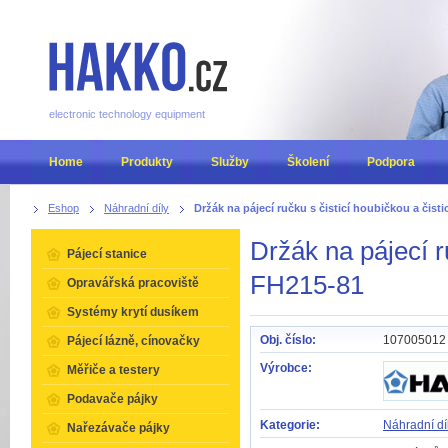
electronic technology equipment
Home
Produkty
Služby
Školení
Podpora
Eshop
Náhradní díly
Držák na pájecí ručku s čisticí houbičkou a čist
Držák na pájecí r
Pájecí stanice
FH215-81
Opravářská pracoviště
Systémy krytí dusíkem
Obj. číslo:
107005012
Pájecí lázně, cínovačky
Výrobce:
Měřiče a testery
Podavače pájky
Kategorie:
Náhradní dí
Nařezávače pájky