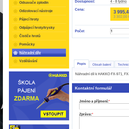
Dostupnost:
4 - 8 týdnů
Odsavače zplodin
Cena:
Odizolovací nástroje
3 995,
3 302,00
Pájecí hroty
Odpájecí hroty/trysky
Počet
Čističe hrotů
Pomůcky
Náhradní díly
Vzdělávání
Popis
Obsah balení
Technic
Náhradní díl k HAKKO FX-971, FX
Kontaktní formulář
Jméno a příjmení:
*
Zpráva:
*