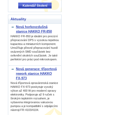
Kalendář školení
Aktuality
Nová horkovzdušná
stanice HAKKO FR-850
HAKKO FR-850 je ideální pro precizní
přepracování DPS s vysokou tepelnou
kapacitou a miniaturních komponent.
Umožňuje přesné přepracování hustě
osázených SMD součástek bez
ovlivnění okolních součástek. Je také
perfektní pro práci pod mikroskopem.
Nová generace: tříportová
rework stanice HAKKO
FX-973
Nová tříportová opravárenská stanice
HAKKO FX-973 poskytuje vysoký
výkon až 400 W pro moderní opravy
elektroniky. Podporuje až 9 ruček s
širokým teplotním rozsahem, je
vybavena integrovanou vakuovou
pumpou a je kompatibilní s odpájecími
nástroji FR-4103/4104.