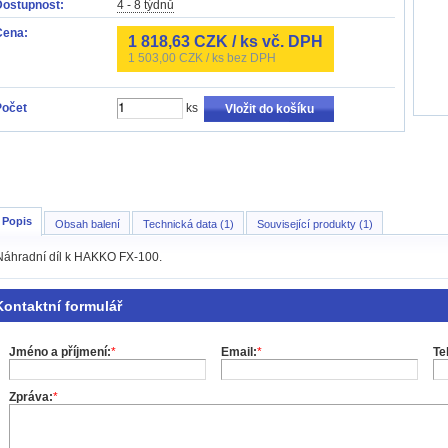
Dostupnost:
4 - 8 týdnů
Cena:
1 818,63
CZK / ks vč. DPH
1 503,00
CZK / ks bez DPH
Počet
ks
Vložit do košíku
Popis
Obsah balení
Technická data (1)
Související produkty (1)
Náhradní díl k HAKKO FX-100.
Kontaktní formulář
Jméno a příjmení:
*
Email:
*
Te
Zpráva:
*