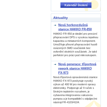
Kalendář školení
Aktuality
Nová horkovzdušná
stanice HAKKO FR-850
HAKKO FR-850 je ideální pro precizní
přepracování DPS s vysokou tepelnou
kapacitou a miniaturních komponent.
Umožňuje přesné přepracování hustě
osázených SMD součástek bez
ovlivnění okolních součástek. Je také
perfektní pro práci pod mikroskopem.
Nová generace: tříportová
rework stanice HAKKO
FX-973
Nová tříportová opravárenská stanice
HAKKO FX-973 poskytuje vysoký
výkon až 400 W pro moderní opravy
elektroniky. Podporuje až 9 ruček s
širokým teplotním rozsahem, je
vybavena integrovanou vakuovou
pumpou a je kompatibilní s odpájecími
nástroji FR-4103/4104.