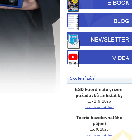
Školení září
ESD koordinátor, řízení
požadavků antistatiky
1. - 2. 9. 2026
více o tomto školení
Teorie bezolovnatého
pájení
15. 9. 2026
více o tomto školení