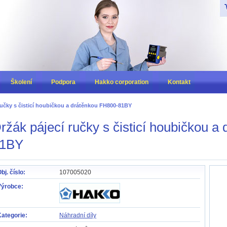
Z
Školení
Podpora
Hakko corporation
Kontakt
ručky s čisticí houbičkou a drátěnkou FH800-81BY
ržák pájecí ručky s čisticí houbičkou a
1BY
bj. číslo:
107005020
Výrobce:
ategorie:
Náhradní díly