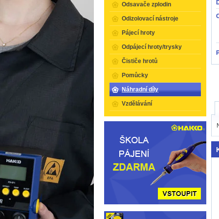
Odsavače zplodin
Odizolovací nástroje
Pájecí hroty
Odpájecí hroty/trysky
Čističe hrotů
Pomůcky
Náhradní díly
Vzdělávání