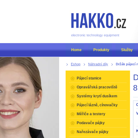
electronic technology equipment
Home
Produkty
Služby
Eshop
Náhradní díly
Držák pájecí 
D
Pájecí stanice
8
Opravářská pracoviště
Systémy krytí dusíkem
O
Pájecí lázně, cínovačky
Měřiče a testery
Podavače pájky
K
Nařezávače pájky