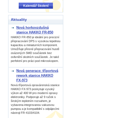
Kalendář školení
Aktuality
Nová horkovzdušná
stanice HAKKO FR-850
HAKKO FR-850 je ideální pro precizní
přepracování DPS s vysokou tepelnou
kapacitou a miniaturních komponent.
Umožňuje přesné přepracování hustě
osázených SMD součástek bez
ovlivnění okolních součástek. Je také
perfektní pro práci pod mikroskopem.
Nová generace: tříportová
rework stanice HAKKO
FX-973
Nová tříportová opravárenská stanice
HAKKO FX-973 poskytuje vysoký
výkon až 400 W pro moderní opravy
elektroniky. Podporuje až 9 ruček s
širokým teplotním rozsahem, je
vybavena integrovanou vakuovou
pumpou a je kompatibilní s odpájecími
nástroji FR-4103/4104.