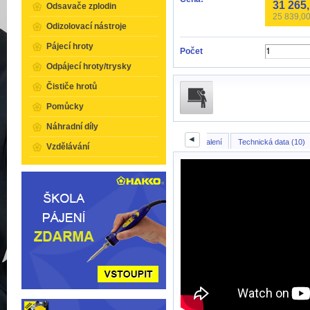
31 265
Odsavače zplodin
25 839,0
Odizolovací nástroje
Pájecí hroty
Počet
Odpájecí hroty/trysky
Čističe hrotů
Pomůcky
Náhradní díly
◄
Popis
Obsah balení
Technická data (10)
Vzdělávání