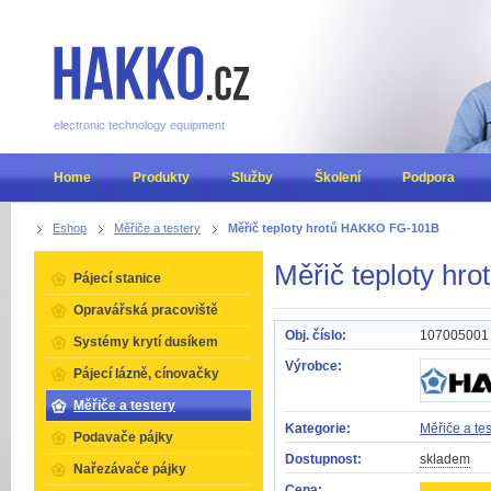
electronic technology equipment
Home
Produkty
Služby
Školení
Podpora
Eshop
Měřiče a testery
Měřič teploty hrotů HAKKO FG-101B
Měřič teploty h
Pájecí stanice
Opravářská pracoviště
Obj. číslo:
107005001
Systémy krytí dusíkem
Výrobce:
Pájecí lázně, cínovačky
Měřiče a testery
Kategorie:
Měřiče a tes
Podavače pájky
Dostupnost:
skladem
Nařezávače pájky
Cena: