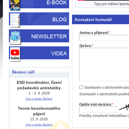
Tipy pro měření teplot
Kontaktní formulář
Jméno a příjmení:
*
Zpráva:
*
Školení září
ESD koordinátor, řízení
požadavků antistatiky
Souhlasím s obchodními po
1. - 2. 9. 2026
Souhlasím s obchodními podmín
více o tomto školení
Opište kód obrázku:
*
Teorie bezolovnatého
pájení
Položky označené hvězdičkou (
15. 9. 2026
více o tomto školení