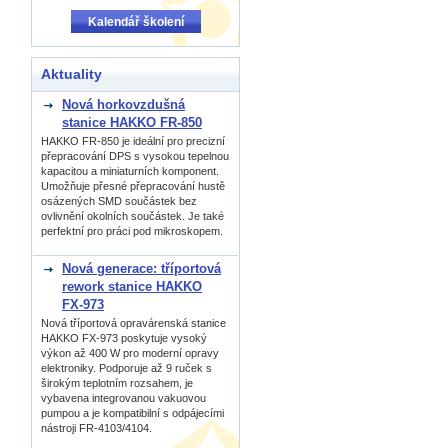
Kalendář školení
Aktuality
Nová horkovzdušná
stanice HAKKO FR-850
HAKKO FR-850 je ideální pro precizní
přepracování DPS s vysokou tepelnou
kapacitou a miniaturních komponent.
Umožňuje přesné přepracování hustě
osázených SMD součástek bez
ovlivnění okolních součástek. Je také
perfektní pro práci pod mikroskopem.
Nová generace: tříportová
rework stanice HAKKO
FX-973
Nová tříportová opravárenská stanice
HAKKO FX-973 poskytuje vysoký
výkon až 400 W pro moderní opravy
elektroniky. Podporuje až 9 ruček s
širokým teplotním rozsahem, je
vybavena integrovanou vakuovou
pumpou a je kompatibilní s odpájecími
nástroji FR-4103/4104.