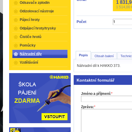
1 831,
Odsavače zplodin
1 514,00
Odizolovací nástroje
Pájecí hroty
Počet
Odpájecí hroty/trysky
Čističe hrotů
Pomůcky
Náhradní díly
Popis
Obsah balení
Technic
Vzdělávání
Náhradní díl k HAKKO 373.
Kontaktní formulář
Jméno a příjmení:
*
Zpráva:
*