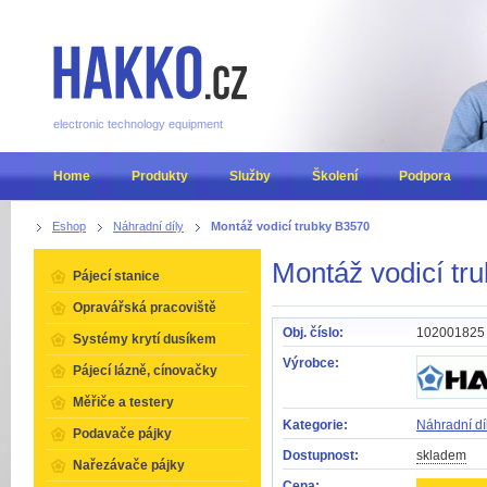
electronic technology equipment
Home
Produkty
Služby
Školení
Podpora
Eshop
Náhradní díly
Montáž vodicí trubky B3570
Montáž vodicí tr
Pájecí stanice
Opravářská pracoviště
Obj. číslo:
102001825
Systémy krytí dusíkem
Výrobce:
Pájecí lázně, cínovačky
Měřiče a testery
Kategorie:
Náhradní dí
Podavače pájky
Dostupnost:
skladem
Nařezávače pájky
Cena: