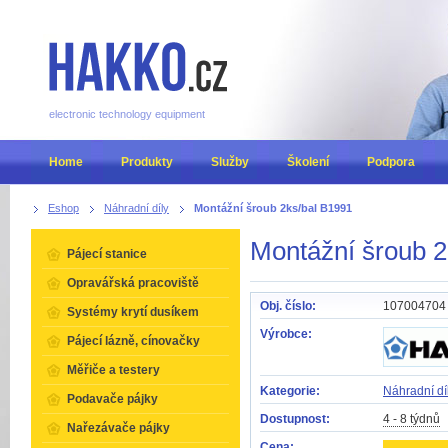
electronic technology equipment
Home
Produkty
Služby
Školení
Podpora
Eshop
Náhradní díly
Montážní šroub 2ks/bal B1991
Montážní šroub 2
Pájecí stanice
Opravářská pracoviště
Obj. číslo:
107004704
Systémy krytí dusíkem
Výrobce:
Pájecí lázně, cínovačky
Měřiče a testery
Kategorie:
Náhradní dí
Podavače pájky
Dostupnost:
4 - 8 týdnů
Nařezávače pájky
Cena: