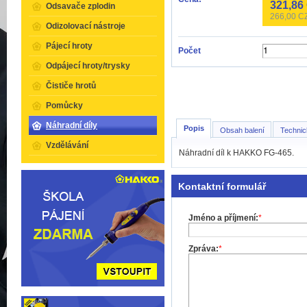
321,86
Odsavače zplodin
266,00
CZ
Odizolovací nástroje
Pájecí hroty
Počet
Odpájecí hroty/trysky
Čističe hrotů
Pomůcky
Náhradní díly
Popis
Obsah balení
Technic
Vzdělávání
Náhradní díl k HAKKO FG-465.
Kontaktní formulář
Jméno a příjmení:
*
Zpráva:
*