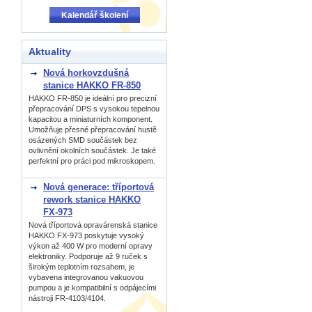
Kalendář školení
Aktuality
Nová horkovzdušná
stanice HAKKO FR-850
HAKKO FR-850 je ideální pro precizní
přepracování DPS s vysokou tepelnou
kapacitou a miniaturních komponent.
Umožňuje přesné přepracování hustě
osázených SMD součástek bez
ovlivnění okolních součástek. Je také
perfektní pro práci pod mikroskopem.
Nová generace: tříportová
rework stanice HAKKO
FX-973
Nová tříportová opravárenská stanice
HAKKO FX-973 poskytuje vysoký
výkon až 400 W pro moderní opravy
elektroniky. Podporuje až 9 ruček s
širokým teplotním rozsahem, je
vybavena integrovanou vakuovou
pumpou a je kompatibilní s odpájecími
nástroji FR-4103/4104.