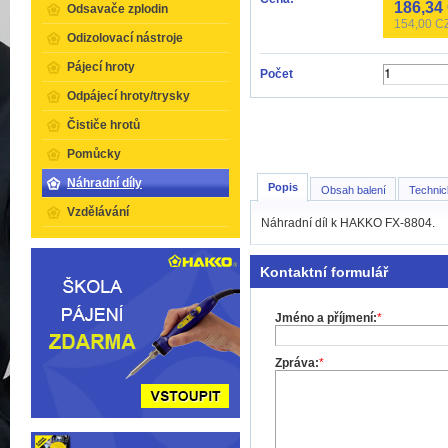
186,34
Odsavače zplodin
154,00
CZ
Odizolovací nástroje
Pájecí hroty
Počet
Odpájecí hroty/trysky
Čističe hrotů
Pomůcky
Náhradní díly
Popis
Obsah balení
Technic
Vzdělávání
Náhradní díl k HAKKO FX-8804.
Kontaktní formulář
Jméno a příjmení:
*
Zpráva:
*