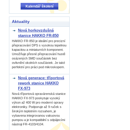
Kalendář školení
Aktuality
Nová horkovzdušná
stanice HAKKO FR-850
HAKKO FR-850 je ideální pro precizní
přepracování DPS s vysokou tepelnou
kapacitou a miniaturních komponent.
Umožňuje přesné přepracování hustě
osázených SMD součástek bez
ovlivnění okolních součástek. Je také
perfektní pro práci pod mikroskopem.
Nová generace: tříportová
rework stanice HAKKO
FX-973
Nová tříportová opravárenská stanice
HAKKO FX-973 poskytuje vysoký
výkon až 400 W pro moderní opravy
elektroniky. Podporuje až 9 ruček s
širokým teplotním rozsahem, je
vybavena integrovanou vakuovou
pumpou a je kompatibilní s odpájecími
nástroji FR-4103/4104.