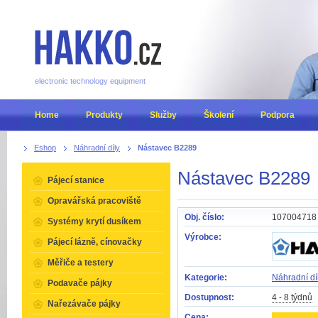
electronic technology equipment
Home
Produkty
Služby
Školení
Podpora
Eshop
Náhradní díly
Nástavec B2289
Nástavec B2289
Pájecí stanice
Opravářská pracoviště
Obj. číslo:
107004718
Systémy krytí dusíkem
Výrobce:
Pájecí lázně, cínovačky
Měřiče a testery
Kategorie:
Náhradní dí
Podavače pájky
Dostupnost:
4 - 8 týdnů
Nařezávače pájky
Cena: