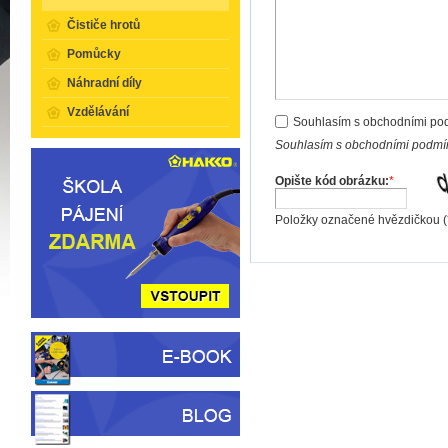
Čističe hrotů
Pomůcky
Náhradní díly
Vzdělávání
Souhlasím s obchodními po
Souhlasím s obchodními podmín
Opište kód obrázku:
*
Položky označené hvězdičkou (