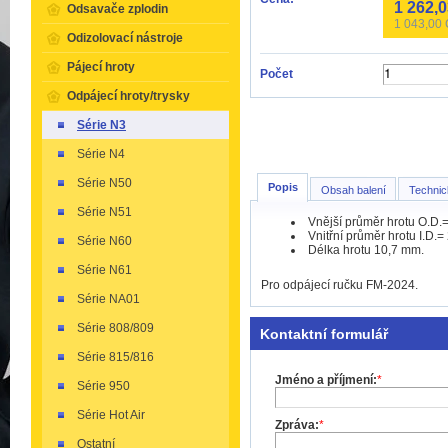
1 262,
Odsavače zplodin
1 043,00
Odizolovací nástroje
Pájecí hroty
Počet
Odpájecí hroty/trysky
Série N3
Série N4
Série N50
Popis
Obsah balení
Technic
Série N51
Vnější průměr hrotu O.D.
Vnitřní průměr hrotu I.D.=
Série N60
Délka hrotu 10,7 mm.
Série N61
Pro odpájecí ručku FM-2024.
Série NA01
Série 808/809
Kontaktní formulář
Série 815/816
Jméno a příjmení:
*
Série 950
Série Hot Air
Zpráva:
*
Ostatní