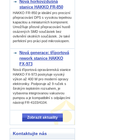
Nová horkovzdušná
stanice HAKKO FR-850
HAKKO FR-850 je ideální pro precizní
přepracování DPS s vysokou tepelnou
kapacitou a miniaturních komponent.
Umožňuje přesné přepracování hustě
osázených SMD součástek bez
ovlivnění okolních součástek. Je také
perfektní pro práci pod mikroskopem.
Nová generace: tříportová
rework stanice HAKKO
FX-973
Nová tříportová opravárenská stanice
HAKKO FX-973 poskytuje vysoký
výkon až 400 W pro moderní opravy
elektroniky. Podporuje až 9 ruček s
širokým teplotním rozsahem, je
vybavena integrovanou vakuovou
pumpou a je kompatibilní s odpájecími
nástroji FR-4103/4104.
Zobrazit aktuality
Kontaktujte nás