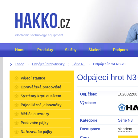
electronic technology equipment
Home
Produkty
Služby
Školení
Podpora
Eshop
Odpájecí hroty/trysky
Série N3
Odpájecí hrot N3-20
Odpájecí hrot N3
Pájecí stanice
Opravářská pracoviště
Obj. číslo:
102002208
Systémy krytí dusíkem
Výrobce:
Pájecí lázně, cínovačky
Měřiče a testery
Kategorie:
Série N3
Podavače pájky
Dostupnost:
skladem
Nařezávače pájky
Cena: