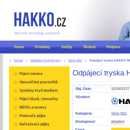
electronic technology equipment
Home
Produkty
Služby
Školení
Podpora
Eshop
Odpájecí hroty/trysky
Série N61
Odpájecí tryska HAKKO N
Odpájecí tryska
Pájecí stanice
Opravářská pracoviště
Obj. číslo:
102003237
Systémy krytí dusíkem
Výrobce:
Pájecí lázně, cínovačky
Měřiče a testery
Kategorie:
Série N61
Podavače pájky
Dostupnost:
skladem
Nařezávače pájky
Cena: