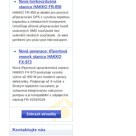
Nová horkovzdušná
stanice HAKKO FR-850
HAKKO FR-850 je ideální pro precizní
přepracování DPS s vysokou tepelnou
kapacitou a miniaturních komponent.
Umožňuje přesné přepracování hustě
osázených SMD součástek bez
ovlivnění okolních součástek. Je také
perfektní pro práci pod mikroskopem.
Nová generace: tříportová
rework stanice HAKKO
FX-973
Nová tříportová opravárenská stanice
HAKKO FX-973 poskytuje vysoký
výkon až 400 W pro moderní opravy
elektroniky. Podporuje až 9 ruček s
širokým teplotním rozsahem, je
vybavena integrovanou vakuovou
pumpou a je kompatibilní s odpájecími
nástroji FR-4103/4104.
Zobrazit aktuality
Kontaktujte nás