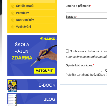
Jméno a příjmení:
*
Čističe hrotů
Pomůcky
Zpráva:
*
Náhradní díly
Vzdělávání
Souhlasím s obchodními po
Souhlasím s obchodními podmín
Opište kód obrázku:
*
Položky označené hvězdičkou (