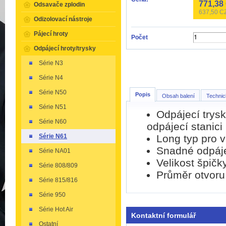
771,38
Odsavače zplodin
637,50
CZ
Odizolovací nástroje
Pájecí hroty
Počet
Odpájecí hroty/trysky
Série N3
Série N4
Série N50
Popis
Obsah balení
Technic
Série N51
Odpájecí trys
Série N60
odpájecí stanici
Long typ pro v
Série N61
Snadné odpáje
Série NA01
Velikost špičk
Série 808/809
Průměr otvoru
Série 815/816
Série 950
Série Hot Air
Kontaktní formulář
Ostatní