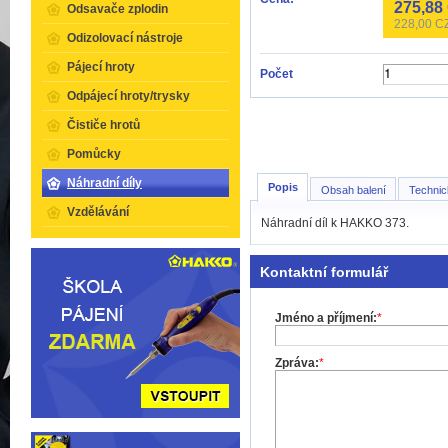
275,88
Odsavače zplodin
228,00
CZ
Odizolovací nástroje
Pájecí hroty
Počet
Odpájecí hroty/trysky
Čističe hrotů
Pomůcky
Náhradní díly
Popis
Obsah balení
Technic
Vzdělávání
Náhradní díl k HAKKO 373.
Kontaktní formulář
Jméno a příjmení:
*
Zpráva:
*