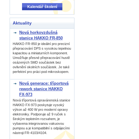
Kalendář školení
Aktuality
Nová horkovzdušná
stanice HAKKO FR-850
HAKKO FR-850 je ideální pro precizní
přepracování DPS s vysokou tepelnou
kapacitou a miniaturních komponent.
Umožňuje přesné přepracování hustě
osázených SMD součástek bez
ovlivnění okolních součástek. Je také
perfektní pro práci pod mikroskopem.
Nová generace: tříportová
rework stanice HAKKO
FX-973
Nová tříportová opravárenská stanice
HAKKO FX-973 poskytuje vysoký
výkon až 400 W pro moderní opravy
elektroniky. Podporuje až 9 ruček s
širokým teplotním rozsahem, je
vybavena integrovanou vakuovou
pumpou a je kompatibilní s odpájecími
nástroji FR-4103/4104.