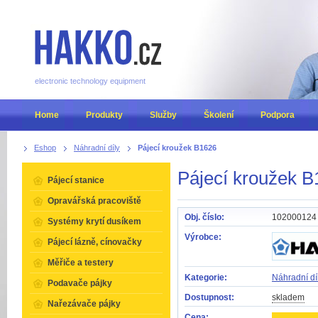
electronic technology equipment
Home
Produkty
Služby
Školení
Podpora
Eshop
Náhradní díly
Pájecí kroužek B1626
Pájecí kroužek 
Pájecí stanice
Opravářská pracoviště
Obj. číslo:
102000124
Systémy krytí dusíkem
Výrobce:
Pájecí lázně, cínovačky
Měřiče a testery
Kategorie:
Náhradní dí
Podavače pájky
Dostupnost:
skladem
Nařezávače pájky
Cena: