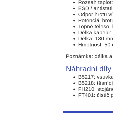
Rozsah teplot:
ESD / antistat
Odpor hrotu vů
Potenciál hrot
Topné těleso: 
Délka kabelu: 
Délka: 180 mm
Hmotnost: 50 g
Poznámka: délka a
Náhradní díly 
B5217: vsuvka
B5218: těsnící 
FH210: stoján
FT401: čistič 