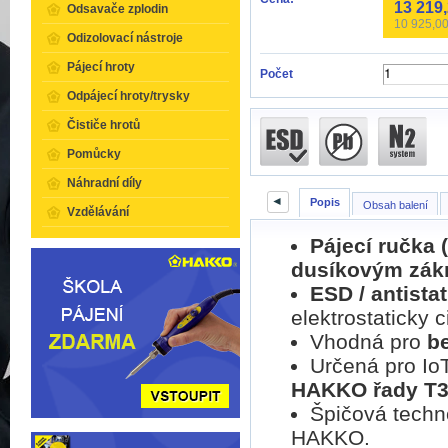
13 219
Odsavače zplodin
10 925,0
Odizolovací nástroje
Pájecí hroty
Počet
Odpájecí hroty/trysky
Čističe hrotů
Pomůcky
Náhradní díly
◄
Popis
Obsah balení
Vzdělávání
Pájecí ručka 
dusíkovým zák
ESD / antista
elektrostaticky 
Vhodná pro
be
Určená pro IoT
HAKKO řady T
Špičová techn
HAKKO.