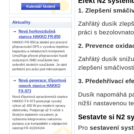
Efekt N2 systém
Kalendář školení
1. Zlepšení smáčiv
Aktuality
Zahřátý dusík zlepš
práci s bezolovnat
Nová horkovzdušná
stanice HAKKO FR-850
HAKKO FR-850 je ideální pro precizní
2. Prevence oxida
přepracování DPS s vysokou tepelnou
kapacitou a miniaturních komponent.
Umožňuje přesné přepracování hustě
Zahřátý dusík snižu
osázených SMD součástek bez
ovlivnění okolních součástek. Je také
zlepšení smáčivosti
perfektní pro práci pod mikroskopem.
3. Předehřívací ef
Nová generace: tříportová
rework stanice HAKKO
FX-973
Dusík napomáhá páj
Nová tříportová opravárenská stanice
HAKKO FX-973 poskytuje vysoký
nižší nastavenou tep
výkon až 400 W pro moderní opravy
elektroniky. Podporuje až 9 ruček s
širokým teplotním rozsahem, je
Sestavte si N2 s
vybavena integrovanou vakuovou
pumpou a je kompatibilní s odpájecími
Pro
sestavení sys
nástroji FR-4103/4104.