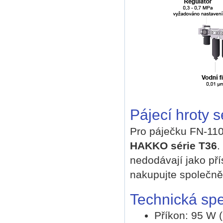
Pájecí hroty s
Pro páječku FN-1102
HAKKO série T36
.
nedodávají jako pří
nakupujte společně
Technická spe
Příkon: 95 W (