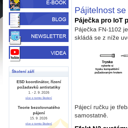
Pájitelnost s
Páječka pro IoT p
Páječka FN-1102 je 
skládá se z níže u
Školení září
ESD koordinátor, řízení
požadavků antistatiky
1. - 2. 9. 2026
více o tomto školení
Pájecí ručku je třeb
Teorie bezolovnatého
pájení
samostatně.
15. 9. 2026
více o tomto školení