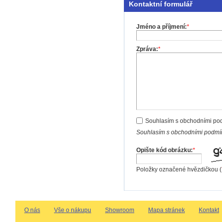
Kontaktní formulář
Jméno a příjmení:
*
Zpráva:
*
Souhlasím s obchodními po
Souhlasím s obchodními podmín
Opište kód obrázku:
*
Položky označené hvězdičkou (
O nás
Vše o nákupu
Showroom
Mapa stránek
Kontakt