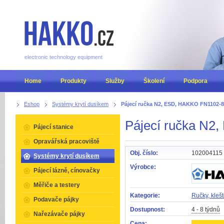
electronic technology equipment
Home
Produkty
Služby
Školení
Podpora
Eshop
Systémy krytí dusíkem
Pájecí ručka N2, ESD, HAKKO FN1102-
Pájecí ručka N2
Pájecí stanice
Opravářská pracoviště
Obj. číslo:
102004115
Systémy krytí dusíkem
Výrobce:
Pájecí lázně, cínovačky
Měřiče a testery
Kategorie:
Ručky, klešt
Podavače pájky
Dostupnost:
4 - 8 týdnů
Nařezávače pájky
Cena: