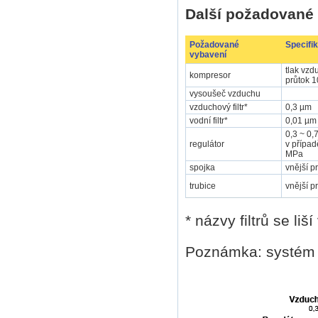
Další požadované 
Požadované
Specifi
vybavení
tlak vzd
kompresor
průtok 1
vysoušeč vzduchu
vzduchový filtr*
0,3 µm
vodní filtr*
0,01 µm
0,3 ~ 0,
regulátor
v přípa
MPa
spojka
vnější 
trubice
vnější 
* názvy filtrů se liš
Poznámka: systém 