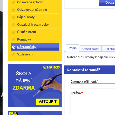
Odsavače zplodin
Dotaz 
Odizolovací nástroje
Pájecí hroty
Odpájecí hroty/trysky
Čističe hrotů
Pomůcky
Náhradní díly
Popis
Obsah balení
Technic
Vzdělávání
Náhradní díl určený k pájecím ru
Kontaktní formulář
Jméno a příjmení:
*
Zpráva:
*