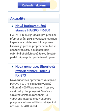
Kalendář školení
Aktuality
Nová horkovzdušná
stanice HAKKO FR-850
HAKKO FR-850 je ideální pro precizní
přepracování DPS s vysokou tepelnou
kapacitou a miniaturních komponent.
Umožňuje přesné přepracování hustě
osázených SMD součástek bez
ovlivnění okolních součástek. Je také
perfektní pro práci pod mikroskopem.
Nová generace: tříportová
rework stanice HAKKO
FX-973
Nová tříportová opravárenská stanice
HAKKO FX-973 poskytuje vysoký
výkon až 400 W pro moderní opravy
elektroniky. Podporuje až 9 ruček s
širokým teplotním rozsahem, je
vybavena integrovanou vakuovou
pumpou a je kompatibilní s odpájecími
nástroji FR-4103/4104.