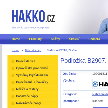
electronic technology equipment
Home
Produkty
Služby
Školení
Podpora
Eshop
Náhradní díly
Podložka B2907, 2ks/bal
Podložka B2907, 
Pájecí stanice
Opravářská pracoviště
Obj. číslo:
102001511
Systémy krytí dusíkem
Výrobce:
Pájecí lázně, cínovačky
Měřiče a testery
Kategorie:
Náhradní dí
Podavače pájky
Dostupnost:
skladem
Nařezávače pájky