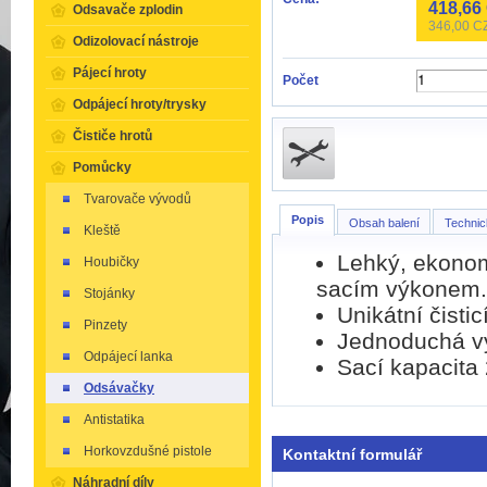
418,66
Odsavače zplodin
346,00
CZ
Odizolovací nástroje
Pájecí hroty
Počet
Odpájecí hroty/trysky
Čističe hrotů
Pomůcky
Tvarovače vývodů
Popis
Obsah balení
Technic
Kleště
Lehký, ekonom
Houbičky
sacím výkonem.
Stojánky
Unikátní čisti
Pinzety
Jednoduchá v
Odpájecí lanka
Sací kapacita
Odsávačky
Antistatika
Horkovzdušné pistole
Kontaktní formulář
Náhradní díly