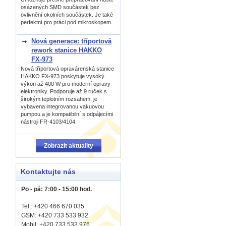
osázených SMD součástek bez
ovlivnění okolních součástek. Je také
perfektní pro práci pod mikroskopem.
Nová generace: tříportová
rework stanice HAKKO
FX-973
Nová tříportová opravárenská stanice
HAKKO FX-973 poskytuje vysoký
výkon až 400 W pro moderní opravy
elektroniky. Podporuje až 9 ruček s
širokým teplotním rozsahem, je
vybavena integrovanou vakuovou
pumpou a je kompatibilní s odpájecími
nástroji FR-4103/4104.
Zobrazit aktuality
Kontaktujte nás
Po - pá: 7:00 - 15:00 hod.
Tel.: +420 466 670 035
GSM: +420 733 533 932
Mobil: +420
733 533 976