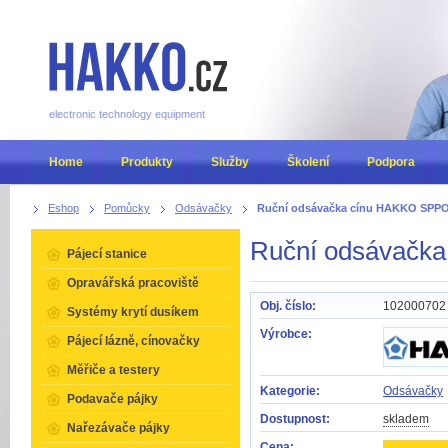
electronic technology equipment
Home
Produkty
Služby
Školení
Podpora
Eshop
Pomůcky
Odsávačky
Ruční odsávačka cínu HAKKO SPP
Ruční odsávačk
Pájecí stanice
Opravářská pracoviště
Obj. číslo:
102000702
Systémy krytí dusíkem
Výrobce:
Pájecí lázně, cínovačky
Měřiče a testery
Kategorie:
Odsávačky
Podavače pájky
Dostupnost:
skladem
Nařezávače pájky
Cena: