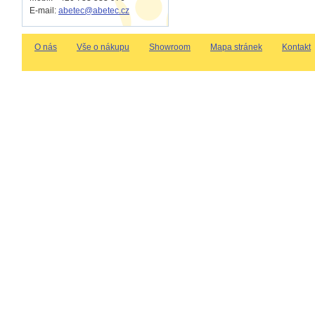
E-mail:
abetec@abetec.cz
O nás
Vše o nákupu
Showroom
Mapa stránek
Kontakt