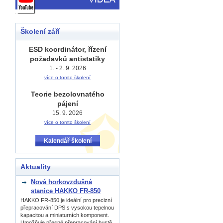
Školení září
ESD koordinátor, řízení
požadavků antistatiky
1. - 2. 9. 2026
více o tomto školení
Teorie bezolovnatého
pájení
15. 9. 2026
více o tomto školení
Kalendář školení
Aktuality
Nová horkovzdušná
stanice HAKKO FR-850
HAKKO FR-850 je ideální pro precizní
přepracování DPS s vysokou tepelnou
kapacitou a miniaturních komponent.
Umožňuje přesné přepracování hustě