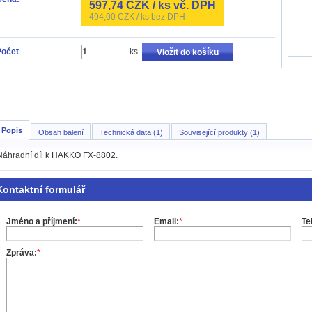
597,74
CZK / ks vč. DPH
494,00
CZK / ks bez DPH
Počet
ks
Vložit do košíku
Popis
Obsah balení
Technická data (1)
Související produkty (1)
Náhradní díl k HAKKO FX-8802.
Kontaktní formulář
Jméno a příjmení:
*
Email:
*
Te
Zpráva:
*