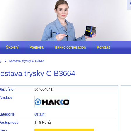
Z
Školení
Podpora
Hakko corporation
Kontakt
í
Sestava trysky C B3664
estava trysky C B3664
bj. číslo:
107004841
Výrobce:
ategorie:
Ostatní
Dostupnost:
4 - 8 týdnů
Cena: