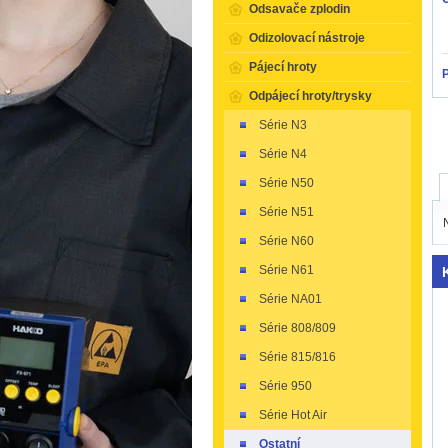
Odsavače zplodin
Odizolovací nástroje
Pájecí hroty
Odpájecí hroty/trysky
Série N3
Série N4
Série N50
Série N51
Série N60
Série N61
Série NA01
Série 808/809
Série 815/816
Série 950
Série Hot Air
Ostatní