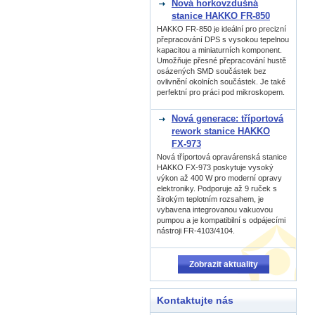
Nová horkovzdušná
stanice HAKKO FR-850
HAKKO FR-850 je ideální pro precizní
přepracování DPS s vysokou tepelnou
kapacitou a miniaturních komponent.
Umožňuje přesné přepracování hustě
osázených SMD součástek bez
ovlivnění okolních součástek. Je také
perfektní pro práci pod mikroskopem.
Nová generace: tříportová
rework stanice HAKKO
FX-973
Nová tříportová opravárenská stanice
HAKKO FX-973 poskytuje vysoký
výkon až 400 W pro moderní opravy
elektroniky. Podporuje až 9 ruček s
širokým teplotním rozsahem, je
vybavena integrovanou vakuovou
pumpou a je kompatibilní s odpájecími
nástroji FR-4103/4104.
Zobrazit aktuality
Kontaktujte nás