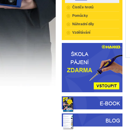
Čističe hrotů
Pomůcky
Náhradní díly
Vzdělávání