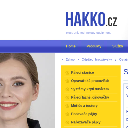
electronic technology equipment
Home
Produkty
Služby
Eshop
Odpájecí hroty/trysky
Ostatn
S
Pájecí stanice
Opravářská pracoviště
O
Systémy krytí dusíkem
Pájecí lázně, cínovačky
Měřiče a testery
K
Podavače pájky
Nařezávače pájky