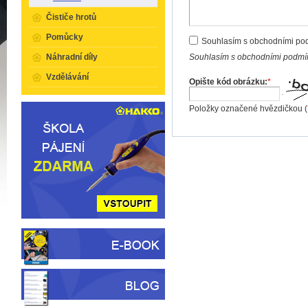
Čističe hrotů
Pomůcky
Souhlasím s obchodními po
Souhlasím s obchodními podmín
Náhradní díly
Vzdělávání
Opište kód obrázku:
*
Položky označené hvězdičkou (