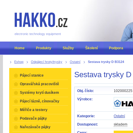
electronic technology equipment
Home
Produkty
Služby
Školení
Podpora
Eshop
Odpájecí hroty/trysky
Ostatní
Sestava trysky D B3124
Sestava trysky 
Pájecí stanice
Opravářská pracoviště
Obj. číslo:
102000225
Systémy krytí dusíkem
Výrobce:
Pájecí lázně, cínovačky
Měřiče a testery
Kategorie:
Ostatní
Podavače pájky
Dostupnost:
skladem
Nařezávače pájky
Cena: