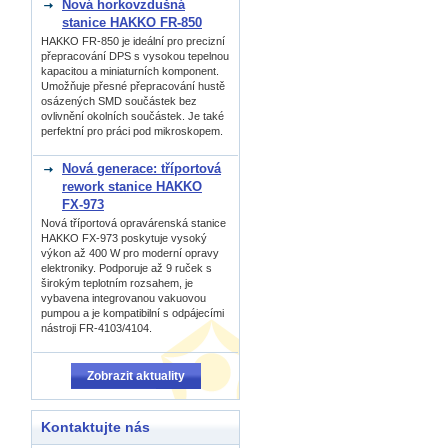
Nová horkovzdušná
stanice HAKKO FR-850
HAKKO FR-850 je ideální pro precizní
přepracování DPS s vysokou tepelnou
kapacitou a miniaturních komponent.
Umožňuje přesné přepracování hustě
osázených SMD součástek bez
ovlivnění okolních součástek. Je také
perfektní pro práci pod mikroskopem.
Nová generace: tříportová
rework stanice HAKKO
FX-973
Nová tříportová opravárenská stanice
HAKKO FX-973 poskytuje vysoký
výkon až 400 W pro moderní opravy
elektroniky. Podporuje až 9 ruček s
širokým teplotním rozsahem, je
vybavena integrovanou vakuovou
pumpou a je kompatibilní s odpájecími
nástroji FR-4103/4104.
Zobrazit aktuality
Kontaktujte nás