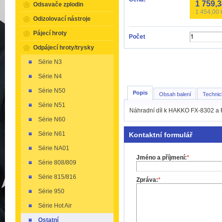
1 759,
Odsavače zplodin
1 454,00
Odizolovací nástroje
Pájecí hroty
Počet
Odpájecí hroty/trysky
Série N3
Série N4
Série N50
Popis
Obsah balení
Technic
Série N51
Náhradní díl k HAKKO FX-8302 a
Série N60
Série N61
Kontaktní formulář
Série NA01
Jméno a příjmení:
*
Série 808/809
Série 815/816
Zpráva:
*
Série 950
Série Hot Air
Ostatní