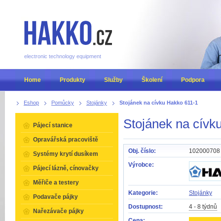
electronic technology equipment
Home
Produkty
Služby
Školení
Podpora
Eshop
Pomůcky
Stojánky
Stojánek na cívku Hakko 611-1
Stojánek na cívk
Pájecí stanice
Opravářská pracoviště
Obj. číslo:
102000708
Systémy krytí dusíkem
Výrobce:
Pájecí lázně, cínovačky
Měřiče a testery
Kategorie:
Stojánky
Podavače pájky
Dostupnost:
4 - 8 týdnů
Nařezávače pájky
Cena: