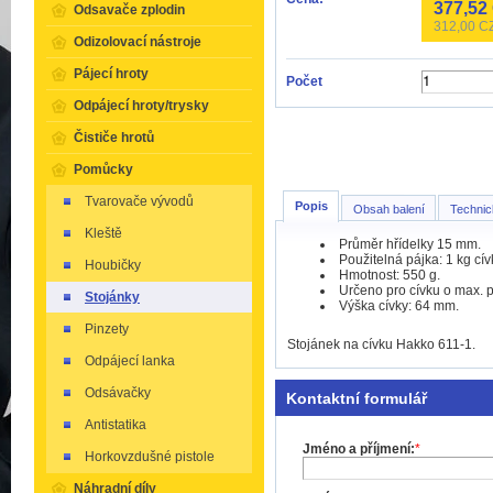
377,52
Odsavače zplodin
312,00
CZ
Odizolovací nástroje
Pájecí hroty
Počet
Odpájecí hroty/trysky
Čističe hrotů
Pomůcky
Tvarovače vývodů
Popis
Obsah balení
Technic
Kleště
Průměr hřídelky 15 mm.
Použitelná pájka: 1 kg cív
Houbičky
Hmotnost: 550 g.
Určeno pro cívku o max. 
Stojánky
Výška cívky: 64 mm.
Pinzety
Stojánek na cívku Hakko 611-1.
Odpájecí lanka
Odsávačky
Kontaktní formulář
Antistatika
Jméno a příjmení:
*
Horkovzdušné pistole
Náhradní díly