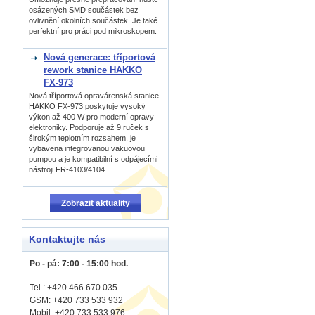
osázených SMD součástek bez
ovlivnění okolních součástek. Je také
perfektní pro práci pod mikroskopem.
Nová generace: tříportová
rework stanice HAKKO
FX-973
Nová tříportová opravárenská stanice
HAKKO FX-973 poskytuje vysoký
výkon až 400 W pro moderní opravy
elektroniky. Podporuje až 9 ruček s
širokým teplotním rozsahem, je
vybavena integrovanou vakuovou
pumpou a je kompatibilní s odpájecími
nástroji FR-4103/4104.
Zobrazit aktuality
Kontaktujte nás
Po - pá: 7:00 - 15:00 hod.
Tel.: +420 466 670 035
GSM: +420 733 533 932
Mobil: +420
733 533 976