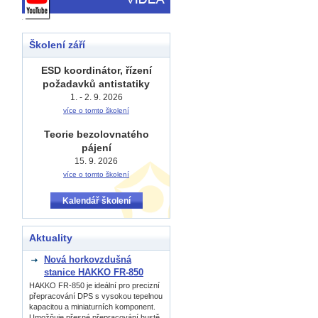
Školení září
ESD koordinátor, řízení
požadavků antistatiky
1. - 2. 9. 2026
více o tomto školení
Teorie bezolovnatého
pájení
15. 9. 2026
více o tomto školení
Kalendář školení
Aktuality
Nová horkovzdušná
stanice HAKKO FR-850
HAKKO FR-850 je ideální pro precizní
přepracování DPS s vysokou tepelnou
kapacitou a miniaturních komponent.
Umožňuje přesné přepracování hustě