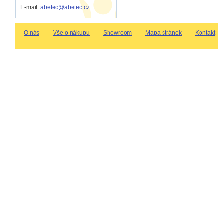
E-mail:
abetec@abetec.cz
O nás
Vše o nákupu
Showroom
Mapa stránek
Kontakt