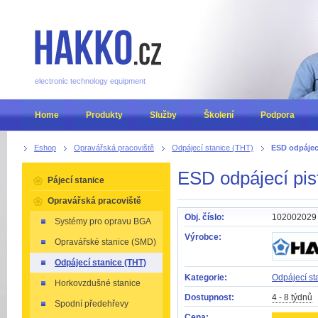
electronic technology equipment
Home
Produkty
Služby
Školení
Podpora
Eshop
Opravářská pracoviště
Odpájecí stanice (THT)
ESD odpájec
ESD odpájecí pi
Pájecí stanice
Opravářská pracoviště
Obj. číslo:
102002029
Systémy pro opravu BGA
Výrobce:
Opravářské stanice (SMD)
Odpájecí stanice (THT)
Kategorie:
Odpájecí st
Horkovzdušné stanice
Dostupnost:
4 - 8 týdnů
Spodní předehřevy
Cena: