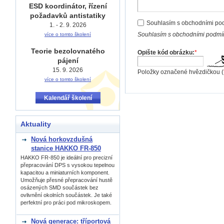
ESD koordinátor, řízení
požadavků antistatiky
Souhlasím s obchodními po
1. - 2. 9. 2026
Souhlasím s obchodními podmín
více o tomto školení
Teorie bezolovnatého
Opište kód obrázku:
*
pájení
15. 9. 2026
Položky označené hvězdičkou (
více o tomto školení
Kalendář školení
Aktuality
Nová horkovzdušná
stanice HAKKO FR-850
HAKKO FR-850 je ideální pro precizní
přepracování DPS s vysokou tepelnou
kapacitou a miniaturních komponent.
Umožňuje přesné přepracování hustě
osázených SMD součástek bez
ovlivnění okolních součástek. Je také
perfektní pro práci pod mikroskopem.
Nová generace: tříportová