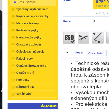
6 759,
Příslušenství
5 586,00
Systémy krytí dusíkem
+ PHE 2,42
Pájecí lázně, cínovačky
Počet
Měřiče a testery
Podavače pájky
Nařezávače pájky
Odsavače zplodin
Odizolovací nástroje
◄
Popis
Obsah balení
Pájecí hroty
Technické řeš
Odpájecí hroty/trysky
úspěšné odsáván
Čističe hrotů
hrotu k zásobník
spojené s konst
Pomůcky
obnova tepla.
Náhradní díly
Vysokou mecha
Vzdělávání
skleněných dílů.
Pro elektrické