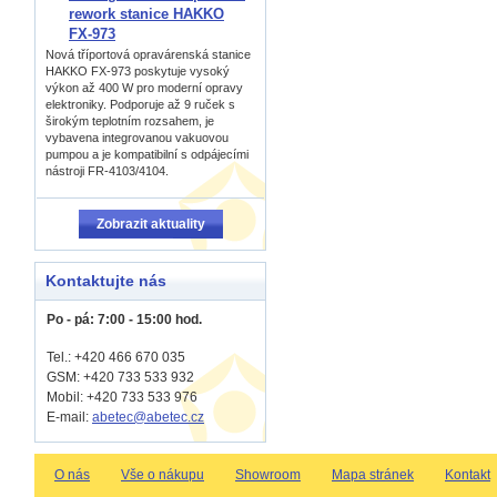
rework stanice HAKKO
FX-973
Nová tříportová opravárenská stanice
HAKKO FX-973 poskytuje vysoký
výkon až 400 W pro moderní opravy
elektroniky. Podporuje až 9 ruček s
širokým teplotním rozsahem, je
vybavena integrovanou vakuovou
pumpou a je kompatibilní s odpájecími
nástroji FR-4103/4104.
Zobrazit aktuality
Kontaktujte nás
Po - pá: 7:00 - 15:00 hod.
Tel.: +420 466 670 035
GSM: +420 733 533 932
Mobil: +420
733 533 976
E-mail:
abetec@abetec.cz
O nás
Vše o nákupu
Showroom
Mapa stránek
Kontakt