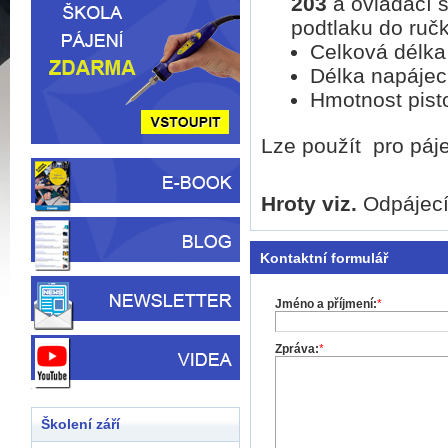
203
a ovládací 
podtlaku do ručk
Celková délka
Délka napájec
Hmotnost pisto
Lze použít pro páj
Hroty viz.
Odpájecí
Kontaktní formulář
Jméno a příjmení:
*
Zpráva:
*
Školení září