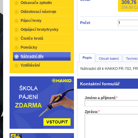
309,76
Odsavače zplodin
256,00
CZ
Odizolovací nástroje
Pájecí hroty
Počet
Odpájecí hroty/trysky
Čističe hrotů
Pomůcky
Náhradní díly
Popis
Obsah balení
Technic
Vzdělávání
Náhradní díl k HAKKO FR-702, FR
Kontaktní formulář
Jméno a příjmení:
*
Zpráva:
*