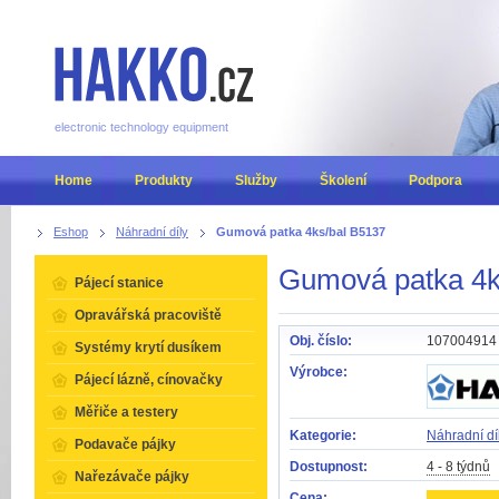
electronic technology equipment
Home
Produkty
Služby
Školení
Podpora
Eshop
Náhradní díly
Gumová patka 4ks/bal B5137
Gumová patka 4k
Pájecí stanice
Opravářská pracoviště
Obj. číslo:
107004914
Systémy krytí dusíkem
Výrobce:
Pájecí lázně, cínovačky
Měřiče a testery
Kategorie:
Náhradní dí
Podavače pájky
Dostupnost:
4 - 8 týdnů
Nařezávače pájky
Cena: