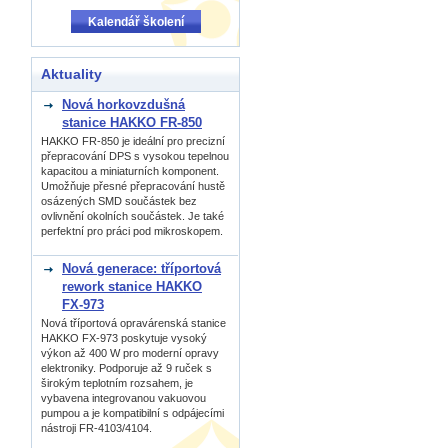
Kalendář školení
Aktuality
Nová horkovzdušná
stanice HAKKO FR-850
HAKKO FR-850 je ideální pro precizní
přepracování DPS s vysokou tepelnou
kapacitou a miniaturních komponent.
Umožňuje přesné přepracování hustě
osázených SMD součástek bez
ovlivnění okolních součástek. Je také
perfektní pro práci pod mikroskopem.
Nová generace: tříportová
rework stanice HAKKO
FX-973
Nová tříportová opravárenská stanice
HAKKO FX-973 poskytuje vysoký
výkon až 400 W pro moderní opravy
elektroniky. Podporuje až 9 ruček s
širokým teplotním rozsahem, je
vybavena integrovanou vakuovou
pumpou a je kompatibilní s odpájecími
nástroji FR-4103/4104.