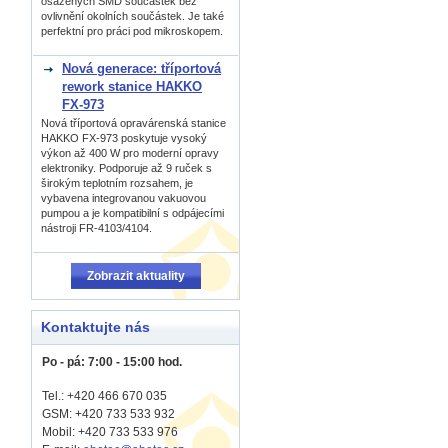
osázených SMD součástek bez
ovlivnění okolních součástek. Je také
perfektní pro práci pod mikroskopem.
Nová generace: tříportová
rework stanice HAKKO
FX-973
Nová tříportová opravárenská stanice
HAKKO FX-973 poskytuje vysoký
výkon až 400 W pro moderní opravy
elektroniky. Podporuje až 9 ruček s
širokým teplotním rozsahem, je
vybavena integrovanou vakuovou
pumpou a je kompatibilní s odpájecími
nástroji FR-4103/4104.
Zobrazit aktuality
Kontaktujte nás
Po - pá: 7:00 - 15:00 hod.
Tel.: +420 466 670 035
GSM: +420 733 533 932
Mobil: +420
733 533 976