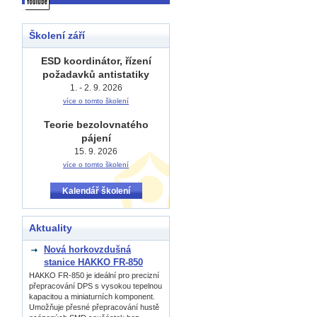
Školení září
ESD koordinátor, řízení
požadavků antistatiky
1. - 2. 9. 2026
více o tomto školení
Teorie bezolovnatého
pájení
15. 9. 2026
více o tomto školení
Kalendář školení
Aktuality
Nová horkovzdušná
stanice HAKKO FR-850
HAKKO FR-850 je ideální pro precizní
přepracování DPS s vysokou tepelnou
kapacitou a miniaturních komponent.
Umožňuje přesné přepracování hustě