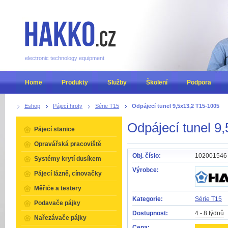
electronic technology equipment
Home
Produkty
Služby
Školení
Podpora
Eshop
Pájecí hroty
Série T15
Odpájecí tunel 9,5x13,2 T15-1005
Odpájecí tunel 9
Pájecí stanice
Opravářská pracoviště
Obj. číslo:
102001546
Systémy krytí dusíkem
Výrobce:
Pájecí lázně, cínovačky
Měřiče a testery
Kategorie:
Série T15
Podavače pájky
Dostupnost:
4 - 8 týdnů
Nařezávače pájky
Cena: