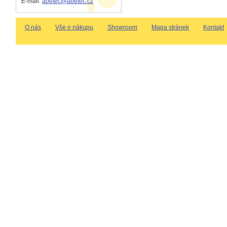
E-mail:
abetec@abetec.cz
O nás
Vše o nákupu
Showroom
Mapa stránek
Kontakt