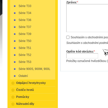
Zpráva:
*
Série T33
Série T34
Série T36
Série T37
Série T39
Souhlasím s obchodními po
Série T50
Souhlasím s obchodními podmín
Série T51
Opište kód obrázku:
*
Série T52
Položky označené hvězdičkou (
Série T53
Série 900S, 900M, 900L
Ostatní
Odpájecí hroty/trysky
Čističe hrotů
Pomůcky
Náhradní díly