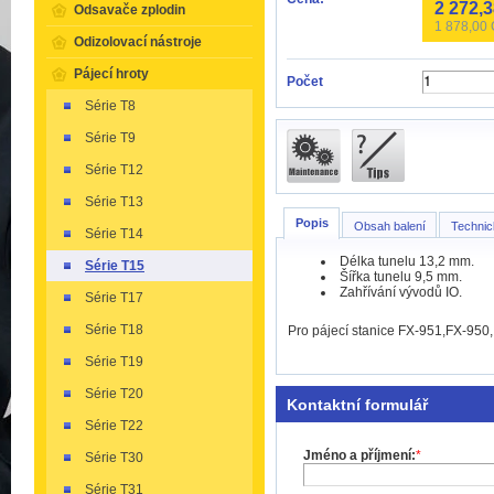
2 272,
Odsavače zplodin
1 878,00
Odizolovací nástroje
Pájecí hroty
Počet
Série T8
Série T9
Série T12
Série T13
Popis
Obsah balení
Technic
Série T14
Délka tunelu 13,2 mm.
Série T15
Šířka tunelu 9,5 mm.
Zahřívání vývodů IO.
Série T17
Série T18
Pro pájecí stanice FX-951,FX-950
Série T19
Série T20
Kontaktní formulář
Série T22
Jméno a příjmení:
*
Série T30
Série T31