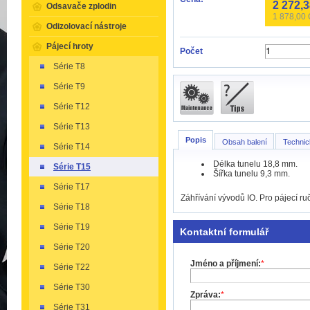
2 272,
Odsavače zplodin
1 878,00
Odizolovací nástroje
Pájecí hroty
Počet
Série T8
Série T9
Série T12
Série T13
Popis
Obsah balení
Technic
Série T14
Délka tunelu 18,8 mm.
Série T15
Šířka tunelu 9,3 mm.
Série T17
Záhřívání vývodů IO. Pro pájecí 
Série T18
Série T19
Kontaktní formulář
Série T20
Jméno a příjmení:
*
Série T22
Série T30
Zpráva:
*
Série T31