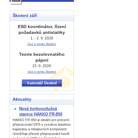
Školení září
ESD koordinátor, řízení
požadavků antistatiky
1. - 2. 9. 2026
více o tomto školení
Teorie bezolovnatého
pájení
15. 9. 2026
více o tomto školení
Kalendář školení
Aktuality
Nová horkovzdušná
stanice HAKKO FR-850
HAKKO FR-850 je ideální pro precizní
přepracování DPS s vysokou tepelnou
kapacitou a miniaturních komponent.
Umožňuje přesné přepracování hustě