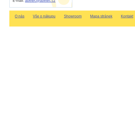
E-mail:
abetec@abetec.cz
O nás
Vše o nákupu
Showroom
Mapa stránek
Kontakt