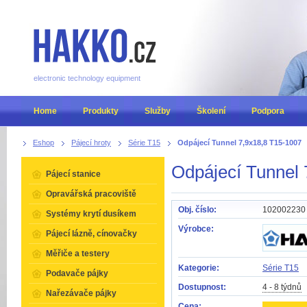
electronic technology equipment
Home
Produkty
Služby
Školení
Podpora
Eshop
Pájecí hroty
Série T15
Odpájecí Tunnel 7,9x18,8 T15-1007
Odpájecí Tunnel 
Pájecí stanice
Opravářská pracoviště
Obj. číslo:
102002230
Systémy krytí dusíkem
Výrobce:
Pájecí lázně, cínovačky
Měřiče a testery
Kategorie:
Série T15
Podavače pájky
Dostupnost:
4 - 8 týdnů
Nařezávače pájky
Cena: