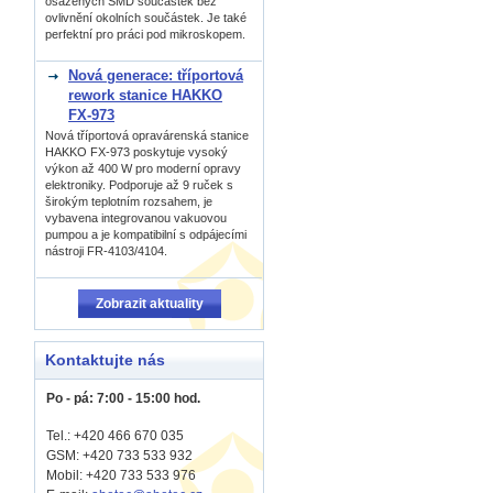
osázených SMD součástek bez
ovlivnění okolních součástek. Je také
perfektní pro práci pod mikroskopem.
Nová generace: tříportová
rework stanice HAKKO
FX-973
Nová tříportová opravárenská stanice
HAKKO FX-973 poskytuje vysoký
výkon až 400 W pro moderní opravy
elektroniky. Podporuje až 9 ruček s
širokým teplotním rozsahem, je
vybavena integrovanou vakuovou
pumpou a je kompatibilní s odpájecími
nástroji FR-4103/4104.
Zobrazit aktuality
Kontaktujte nás
Po - pá: 7:00 - 15:00 hod.
Tel.: +420 466 670 035
GSM: +420 733 533 932
Mobil: +420
733 533 976