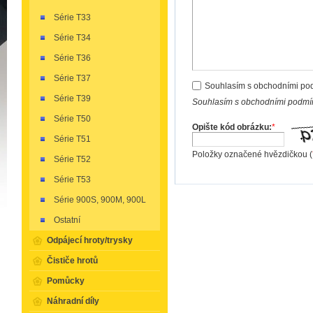
Série T33
Série T34
Série T36
Série T37
Souhlasím s obchodními po
Série T39
Souhlasím s obchodními podmín
Série T50
Opište kód obrázku:
*
Série T51
Položky označené hvězdičkou (
Série T52
Série T53
Série 900S, 900M, 900L
Ostatní
Odpájecí hroty/trysky
Čističe hrotů
Pomůcky
Náhradní díly