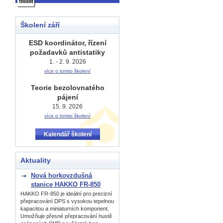
Školení září
ESD koordinátor, řízení
požadavků antistatiky
1. - 2. 9. 2026
více o tomto školení
Teorie bezolovnatého
pájení
15. 9. 2026
více o tomto školení
Kalendář školení
Aktuality
Nová horkovzdušná
stanice HAKKO FR-850
HAKKO FR-850 je ideální pro precizní
přepracování DPS s vysokou tepelnou
kapacitou a miniaturních komponent.
Umožňuje přesné přepracování hustě