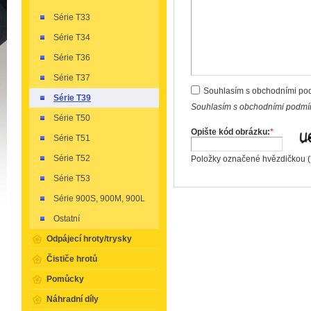
Série T33
Série T34
Série T36
Série T37
Souhlasím s obchodními po
Série T39
Souhlasím s obchodními podmín
Série T50
Opište kód obrázku:
*
Série T51
Série T52
Položky označené hvězdičkou (
Série T53
Série 900S, 900M, 900L
Ostatní
Odpájecí hroty/trysky
Čističe hrotů
Pomůcky
Náhradní díly