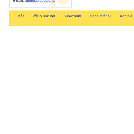
E-mail:
abetec@abetec.cz
O nás
Vše o nákupu
Showroom
Mapa stránek
Kontakt