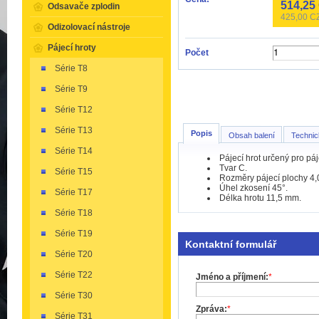
514,25
Odsavače zplodin
425,00
CZ
Odizolovací nástroje
Pájecí hroty
Počet
Série T8
Série T9
Série T12
Série T13
Popis
Obsah balení
Technic
Série T14
Pájecí hrot určený pro p
Tvar C.
Série T15
Rozměry pájecí plochy 4,
Úhel zkosení 45°.
Série T17
Délka hrotu 11,5 mm.
Série T18
Série T19
Kontaktní formulář
Série T20
Série T22
Jméno a příjmení:
*
Série T30
Zpráva:
*
Série T31