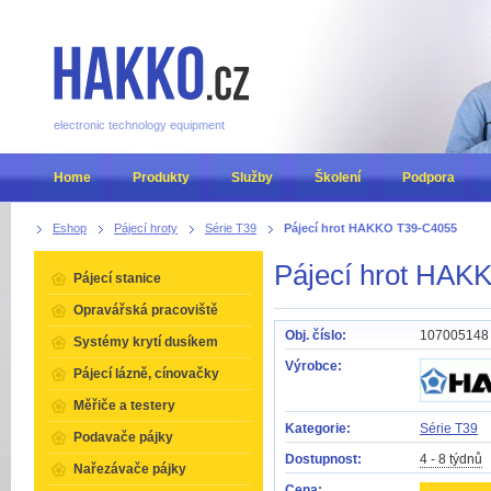
electronic technology equipment
Home
Produkty
Služby
Školení
Podpora
Eshop
Pájecí hroty
Série T39
Pájecí hrot HAKKO T39-C4055
Pájecí hrot HAK
Pájecí stanice
Opravářská pracoviště
Obj. číslo:
107005148
Systémy krytí dusíkem
Výrobce:
Pájecí lázně, cínovačky
Měřiče a testery
Kategorie:
Série T39
Podavače pájky
Dostupnost:
4 - 8 týdnů
Nařezávače pájky
Cena: