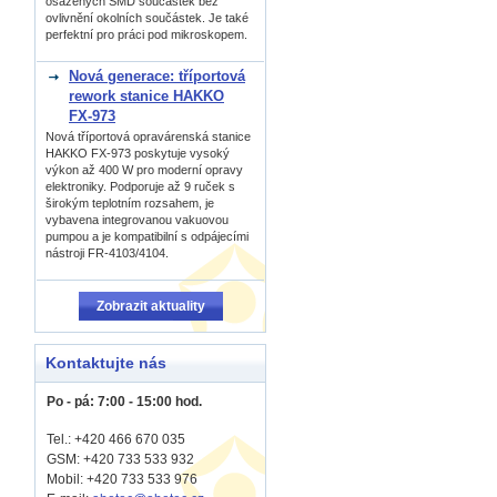
osázených SMD součástek bez
ovlivnění okolních součástek. Je také
perfektní pro práci pod mikroskopem.
Nová generace: tříportová
rework stanice HAKKO
FX-973
Nová tříportová opravárenská stanice
HAKKO FX-973 poskytuje vysoký
výkon až 400 W pro moderní opravy
elektroniky. Podporuje až 9 ruček s
širokým teplotním rozsahem, je
vybavena integrovanou vakuovou
pumpou a je kompatibilní s odpájecími
nástroji FR-4103/4104.
Zobrazit aktuality
Kontaktujte nás
Po - pá: 7:00 - 15:00 hod.
Tel.: +420 466 670 035
GSM: +420 733 533 932
Mobil: +420
733 533 976