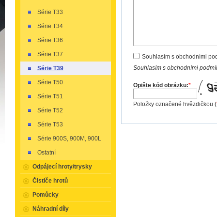
Série T33
Série T34
Série T36
Série T37
Souhlasím s obchodními po
Souhlasím s obchodními podmín
Série T39
Série T50
Opište kód obrázku:
*
Série T51
Položky označené hvězdičkou (
Série T52
Série T53
Série 900S, 900M, 900L
Ostatní
Odpájecí hroty/trysky
Čističe hrotů
Pomůcky
Náhradní díly