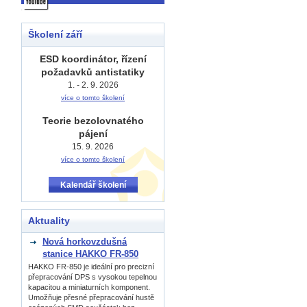
Školení září
ESD koordinátor, řízení
požadavků antistatiky
1. - 2. 9. 2026
více o tomto školení
Teorie bezolovnatého
pájení
15. 9. 2026
více o tomto školení
Kalendář školení
Aktuality
Nová horkovzdušná
stanice HAKKO FR-850
HAKKO FR-850 je ideální pro precizní
přepracování DPS s vysokou tepelnou
kapacitou a miniaturních komponent.
Umožňuje přesné přepracování hustě