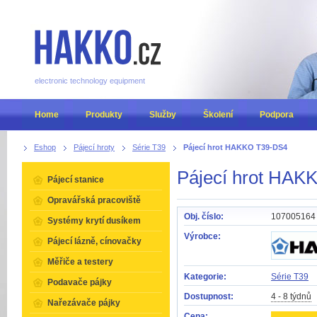
electronic technology equipment
Home
Produkty
Služby
Školení
Podpora
Eshop
Pájecí hroty
Série T39
Pájecí hrot HAKKO T39-DS4
Pájecí hrot HAK
Pájecí stanice
Opravářská pracoviště
Obj. číslo:
107005164
Systémy krytí dusíkem
Výrobce:
Pájecí lázně, cínovačky
Měřiče a testery
Kategorie:
Série T39
Podavače pájky
Dostupnost:
4 - 8 týdnů
Nařezávače pájky
Cena: