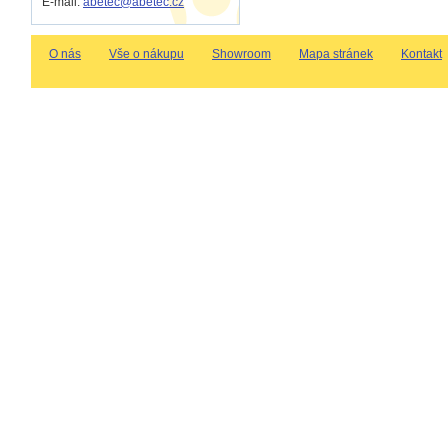
E-mail:
abetec@abetec.cz
O nás
Vše o nákupu
Showroom
Mapa stránek
Kontakt