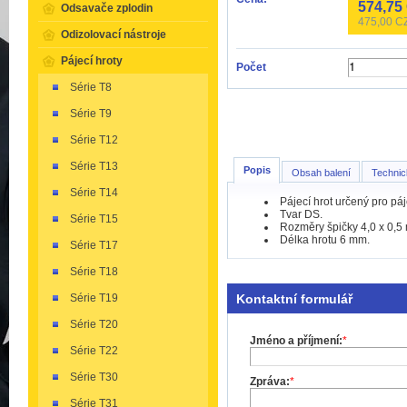
574,75
Odsavače zplodin
475,00
CZ
Odizolovací nástroje
Pájecí hroty
Počet
Série T8
Série T9
Série T12
Série T13
Popis
Obsah balení
Technic
Série T14
Pájecí hrot určený pro p
Tvar DS.
Série T15
Rozměry špičky 4,0 x 0,5
Délka hrotu 6 mm.
Série T17
Série T18
Kontaktní formulář
Série T19
Série T20
Jméno a příjmení:
*
Série T22
Série T30
Zpráva:
*
Série T31