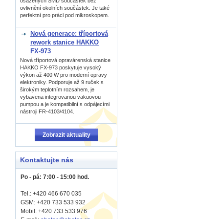
osázených SMD součástek bez
ovlivnění okolních součástek. Je také
perfektní pro práci pod mikroskopem.
Nová generace: tříportová
rework stanice HAKKO
FX-973
Nová tříportová opravárenská stanice
HAKKO FX-973 poskytuje vysoký
výkon až 400 W pro moderní opravy
elektroniky. Podporuje až 9 ruček s
širokým teplotním rozsahem, je
vybavena integrovanou vakuovou
pumpou a je kompatibilní s odpájecími
nástroji FR-4103/4104.
Zobrazit aktuality
Kontaktujte nás
Po - pá: 7:00 - 15:00 hod.
Tel.: +420 466 670 035
GSM: +420 733 533 932
Mobil: +420
733 533 976