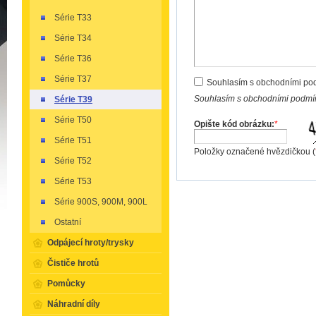
Série T33
Série T34
Série T36
Série T37
Souhlasím s obchodními po
Souhlasím s obchodními podmín
Série T39
Série T50
Opište kód obrázku:
*
Série T51
Položky označené hvězdičkou (
Série T52
Série T53
Série 900S, 900M, 900L
Ostatní
Odpájecí hroty/trysky
Čističe hrotů
Pomůcky
Náhradní díly