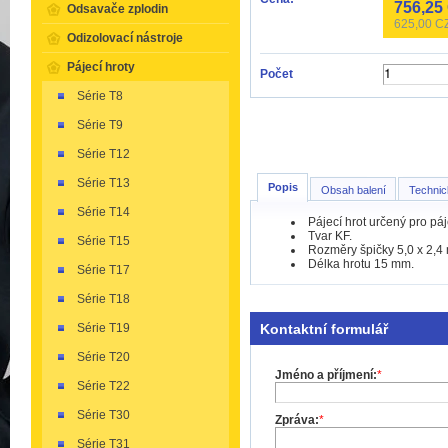
756,25
Odsavače zplodin
625,00
CZ
Odizolovací nástroje
Pájecí hroty
Počet
Série T8
Série T9
Série T12
Série T13
Popis
Obsah balení
Technic
Série T14
Pájecí hrot určený pro p
Tvar KF.
Série T15
Rozměry špičky 5,0 x 2,4
Délka hrotu 15 mm.
Série T17
Série T18
Kontaktní formulář
Série T19
Série T20
Jméno a příjmení:
*
Série T22
Série T30
Zpráva:
*
Série T31