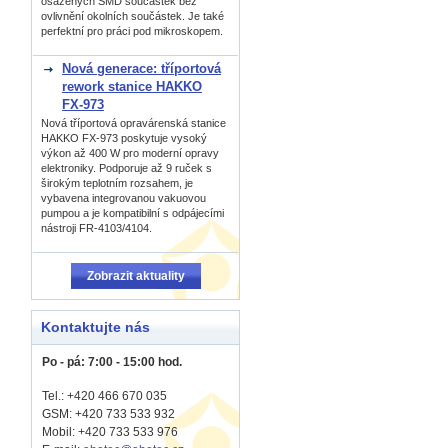
osázených SMD součástek bez
ovlivnění okolních součástek. Je také
perfektní pro práci pod mikroskopem.
Nová generace: tříportová
rework stanice HAKKO
FX-973
Nová tříportová opravárenská stanice
HAKKO FX-973 poskytuje vysoký
výkon až 400 W pro moderní opravy
elektroniky. Podporuje až 9 ruček s
širokým teplotním rozsahem, je
vybavena integrovanou vakuovou
pumpou a je kompatibilní s odpájecími
nástroji FR-4103/4104.
Zobrazit aktuality
Kontaktujte nás
Po - pá: 7:00 - 15:00 hod.
Tel.: +420 466 670 035
GSM: +420 733 533 932
Mobil: +420
733 533 976