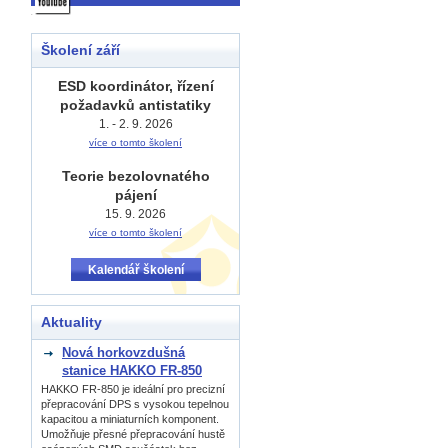
Školení září
ESD koordinátor, řízení
požadavků antistatiky
1. - 2. 9. 2026
více o tomto školení
Teorie bezolovnatého
pájení
15. 9. 2026
více o tomto školení
Kalendář školení
Aktuality
Nová horkovzdušná
stanice HAKKO FR-850
HAKKO FR-850 je ideální pro precizní
přepracování DPS s vysokou tepelnou
kapacitou a miniaturních komponent.
Umožňuje přesné přepracování hustě