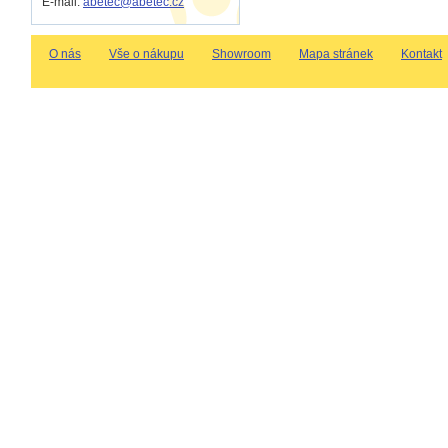
E-mail:
abetec@abetec.cz
O nás
Vše o nákupu
Showroom
Mapa stránek
Kontakt