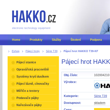
electronic technology equipment
Home
Produkty
Služby
Školení
Podpora
Eshop
Pájecí hroty
Série T39
Pájecí hrot HAKKO T39-KF
Pájecí hrot HAK
Pájecí stanice
Opravářská pracoviště
Obj. číslo:
102004210
Systémy krytí dusíkem
Výrobce:
Pájecí lázně, cínovačky
Měřiče a testery
Kategorie:
Série T39
Podavače pájky
Dostupnost:
skladem
Nařezávače pájky
Cena: