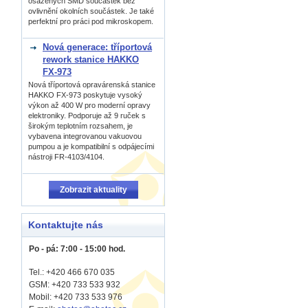
osázených SMD součástek bez
ovlivnění okolních součástek. Je také
perfektní pro práci pod mikroskopem.
Nová generace: tříportová
rework stanice HAKKO
FX-973
Nová tříportová opravárenská stanice
HAKKO FX-973 poskytuje vysoký
výkon až 400 W pro moderní opravy
elektroniky. Podporuje až 9 ruček s
širokým teplotním rozsahem, je
vybavena integrovanou vakuovou
pumpou a je kompatibilní s odpájecími
nástroji FR-4103/4104.
Zobrazit aktuality
Kontaktujte nás
Po - pá: 7:00 - 15:00 hod.
Tel.: +420 466 670 035
GSM: +420 733 533 932
Mobil: +420
733 533 976