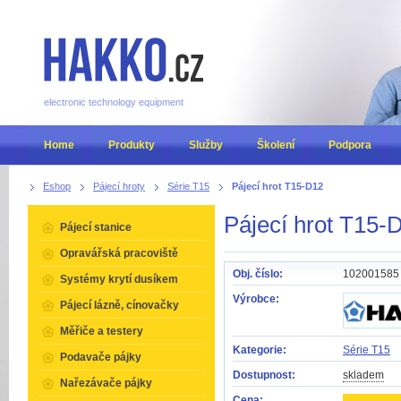
electronic technology equipment
Home
Produkty
Služby
Školení
Podpora
Eshop
Pájecí hroty
Série T15
Pájecí hrot T15-D12
Pájecí hrot T15-
Pájecí stanice
Opravářská pracoviště
Obj. číslo:
102001585
Systémy krytí dusíkem
Výrobce:
Pájecí lázně, cínovačky
Měřiče a testery
Kategorie:
Série T15
Podavače pájky
Dostupnost:
skladem
Nařezávače pájky
Cena: