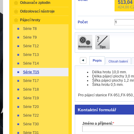
513,04
Odsavače zplodin
424,00
CZ
Odizolovací nástroje
Pájecí hroty
Počet
Série T8
Série T9
Série T12
Série T13
◄
Popis
Obsah balení
Série T14
Délka hrotu 10,0 mm.
Série T15
Délka pájecí plochy 3,0 
Šířka pájecí plochy 1,2 m
Série T17
Šírka hrotu 0,5 mm.
Série T18
Pro pájecí stanice FX-951,FX-950
Série T19
Série T20
Kontaktní formulář
Série T22
Jméno a příjmení:
*
Série T30
Série T31