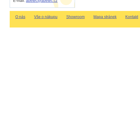
E-mail:
abetec@abetec.cz
O nás
Vše o nákupu
Showroom
Mapa stránek
Kontakt