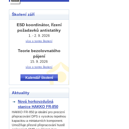
Školení září
ESD koordinátor, řízení
požadavků antistatiky
1. - 2. 9. 2026
více o tomto školení
Teorie bezolovnatého
pájení
15. 9. 2026
více o tomto školení
Kalendář školení
Aktuality
Nová horkovzdušná
stanice HAKKO FR-850
HAKKO FR-850 je ideální pro precizní
přepracování DPS s vysokou tepelnou
kapacitou a miniaturních komponent.
Umožňuje přesné přepracování hustě