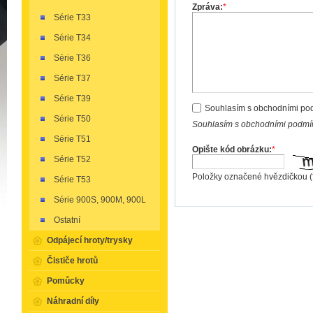
Zpráva:
*
Série T33
Série T34
Série T36
Série T37
Série T39
Souhlasím s obchodními po
Série T50
Souhlasím s obchodními podmín
Série T51
Opište kód obrázku:
*
Série T52
Položky označené hvězdičkou (
Série T53
Série 900S, 900M, 900L
Ostatní
Odpájecí hroty/trysky
Čističe hrotů
Pomůcky
Náhradní díly