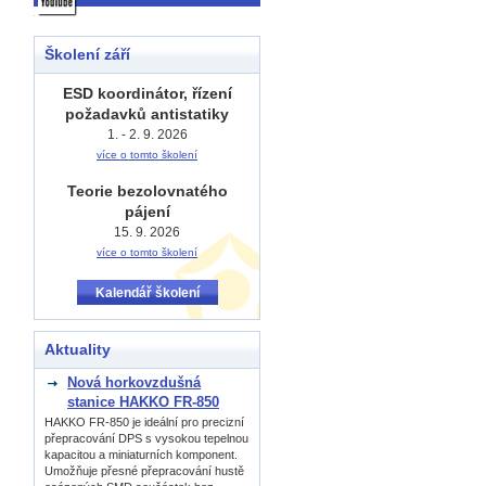
Školení září
ESD koordinátor, řízení
požadavků antistatiky
1. - 2. 9. 2026
více o tomto školení
Teorie bezolovnatého
pájení
15. 9. 2026
více o tomto školení
Kalendář školení
Aktuality
Nová horkovzdušná
stanice HAKKO FR-850
HAKKO FR-850 je ideální pro precizní
přepracování DPS s vysokou tepelnou
kapacitou a miniaturních komponent.
Umožňuje přesné přepracování hustě