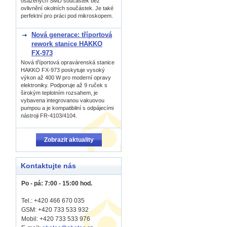
osázených SMD součástek bez
ovlivnění okolních součástek. Je také
perfektní pro práci pod mikroskopem.
Nová generace: tříportová
rework stanice HAKKO
FX-973
Nová tříportová opravárenská stanice
HAKKO FX-973 poskytuje vysoký
výkon až 400 W pro moderní opravy
elektroniky. Podporuje až 9 ruček s
širokým teplotním rozsahem, je
vybavena integrovanou vakuovou
pumpou a je kompatibilní s odpájecími
nástroji FR-4103/4104.
Zobrazit aktuality
Kontaktujte nás
Po - pá: 7:00 - 15:00 hod.
Tel.: +420 466 670 035
GSM: +420 733 533 932
Mobil: +420
733 533 976