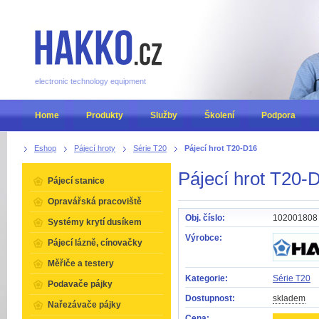
electronic technology equipment
Home
Produkty
Služby
Školení
Podpora
Eshop
Pájecí hroty
Série T20
Pájecí hrot T20-D16
Pájecí hrot T20-
Pájecí stanice
Opravářská pracoviště
Obj. číslo:
102001808
Systémy krytí dusíkem
Výrobce:
Pájecí lázně, cínovačky
Měřiče a testery
Kategorie:
Série T20
Podavače pájky
Dostupnost:
skladem
Nařezávače pájky
Cena: