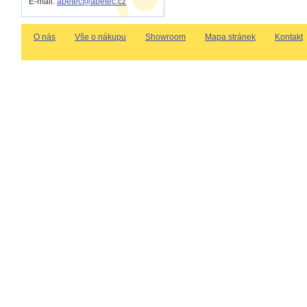
E-mail:
abetec@abetec.cz
O nás
Vše o nákupu
Showroom
Mapa stránek
Kontakt