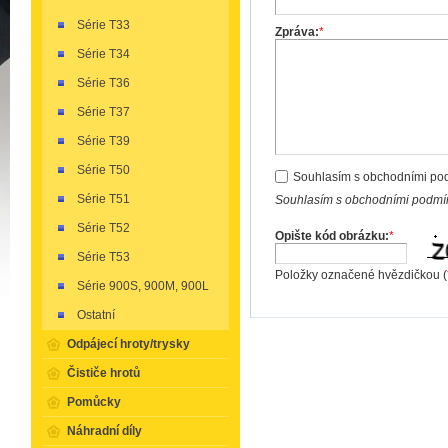
Série T33
Zpráva:
*
Série T34
Série T36
Série T37
Série T39
Série T50
Souhlasím s obchodními po
Série T51
Souhlasím s obchodními podmín
Série T52
Opište kód obrázku:
*
Série T53
Položky označené hvězdičkou (
Série 900S, 900M, 900L
Ostatní
Odpájecí hroty/trysky
Čističe hrotů
Pomůcky
Náhradní díly