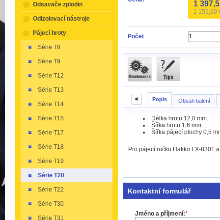
1 397,
Odsavače zplodin
1 155,00
Odizolovací nástroje
Pájecí hroty
Počet
Série T8
Série T9
Série T12
Série T13
◄
Popis
Obsah balení
Série T14
Délka hrotu 12,0 mm.
Série T15
Šířka hrotu 1,6 mm.
Šířka pájecí plochy 0,5 m
Série T17
Série T18
Pro pájecí ručku Hakko FX-8301 a
Série T19
Série T20
Série T22
Kontaktní formulář
Série T30
Jméno a příjmení:
*
Série T31