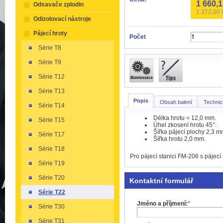
1 660,
Odsavače zplodin
1 372,00
Odizolovací nástroje
Pájecí hroty
Počet
Série T8
Série T9
Série T12
Série T13
Popis
Obsah balení
Technic
Série T14
Délka hrotu = 12,0 mm.
Série T15
Úhel zkosení hrotu 45°.
Šířka pájecí plochy 2,3 m
Série T17
Šířka hrotu 2,0 mm.
Série T18
Pro pájecí stanici FM-206 s pájec
Série T19
Série T20
Kontaktní formulář
Série T22
Jméno a příjmení:
*
Série T30
Série T31