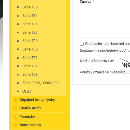
Zpráva:
*
Série T33
Série T34
Série T36
Série T37
Série T39
Souhlasím s obchodními po
Série T50
Souhlasím s obchodními podmín
Série T51
Opište kód obrázku:
*
Série T52
Položky označené hvězdičkou (
Série T53
Série 900S, 900M, 900L
Ostatní
Odpájecí hroty/trysky
Čističe hrotů
Pomůcky
Náhradní díly