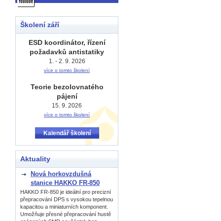
Školení září
ESD koordinátor, řízení
požadavků antistatiky
1. - 2. 9. 2026
více o tomto školení
Teorie bezolovnatého
pájení
15. 9. 2026
více o tomto školení
Kalendář školení
Aktuality
Nová horkovzdušná
stanice HAKKO FR-850
HAKKO FR-850 je ideální pro precizní
přepracování DPS s vysokou tepelnou
kapacitou a miniaturních komponent.
Umožňuje přesné přepracování hustě