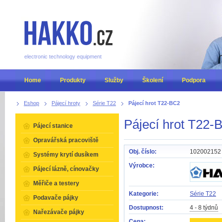
electronic technology equipment
Home
Produkty
Služby
Školení
Podpora
Eshop
Pájecí hroty
Série T22
Pájecí hrot T22-BC2
Pájecí hrot T22-
Pájecí stanice
Opravářská pracoviště
Obj. číslo:
102002152
Systémy krytí dusíkem
Výrobce:
Pájecí lázně, cínovačky
Měřiče a testery
Kategorie:
Série T22
Podavače pájky
Dostupnost:
4 - 8 týdnů
Nařezávače pájky
Cena: