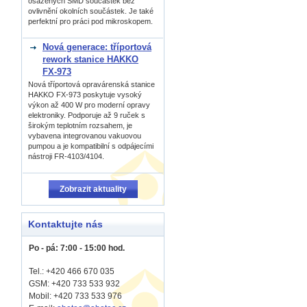
osázených SMD součástek bez
ovlivnění okolních součástek. Je také
perfektní pro práci pod mikroskopem.
Nová generace: tříportová
rework stanice HAKKO
FX-973
Nová tříportová opravárenská stanice
HAKKO FX-973 poskytuje vysoký
výkon až 400 W pro moderní opravy
elektroniky. Podporuje až 9 ruček s
širokým teplotním rozsahem, je
vybavena integrovanou vakuovou
pumpou a je kompatibilní s odpájecími
nástroji FR-4103/4104.
Zobrazit aktuality
Kontaktujte nás
Po - pá: 7:00 - 15:00 hod.
Tel.: +420 466 670 035
GSM: +420 733 533 932
Mobil: +420
733 533 976