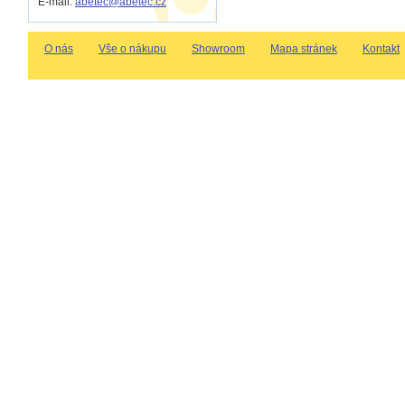
E-mail:
abetec@abetec.cz
O nás
Vše o nákupu
Showroom
Mapa stránek
Kontakt