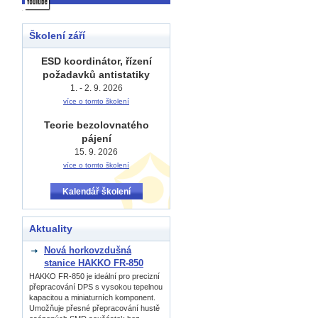
Školení září
ESD koordinátor, řízení
požadavků antistatiky
1. - 2. 9. 2026
více o tomto školení
Teorie bezolovnatého
pájení
15. 9. 2026
více o tomto školení
Kalendář školení
Aktuality
Nová horkovzdušná
stanice HAKKO FR-850
HAKKO FR-850 je ideální pro precizní
přepracování DPS s vysokou tepelnou
kapacitou a miniaturních komponent.
Umožňuje přesné přepracování hustě