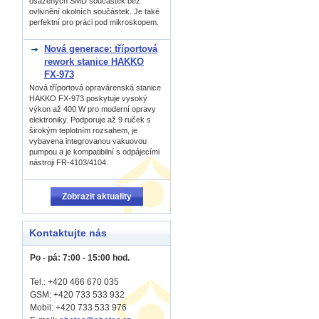
osázených SMD součástek bez
ovlivnění okolních součástek. Je také
perfektní pro práci pod mikroskopem.
Nová generace: tříportová
rework stanice HAKKO
FX-973
Nová tříportová opravárenská stanice
HAKKO FX-973 poskytuje vysoký
výkon až 400 W pro moderní opravy
elektroniky. Podporuje až 9 ruček s
širokým teplotním rozsahem, je
vybavena integrovanou vakuovou
pumpou a je kompatibilní s odpájecími
nástroji FR-4103/4104.
Zobrazit aktuality
Kontaktujte nás
Po - pá: 7:00 - 15:00 hod.
Tel.: +420 466 670 035
GSM: +420 733 533 932
Mobil: +420
733 533 976