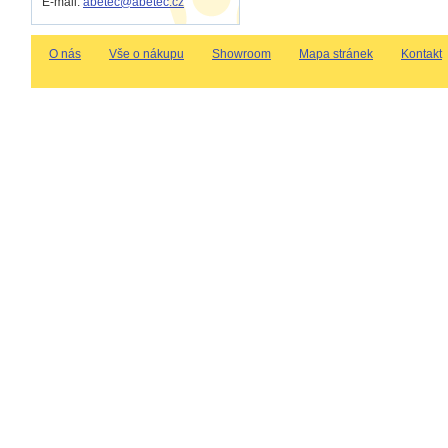
E-mail:
abetec@abetec.cz
O nás
Vše o nákupu
Showroom
Mapa stránek
Kontakt