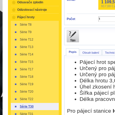
1 109,
Odsavače zplodin
917,00
CZ
Odizolovací nástroje
Pájecí hroty
Počet
Série T8
Série T9
Série T12
Série T13
Popis
Obsah balení
Technic
Série T14
Pájecí hrot s
Série T15
Určený pro pá
Série T17
Určený pro pá
Série T18
Délka hrotu 3
Série T19
Úhel zkosení h
Šířka pájecí p
Série T20
Délka pracovn
Série T22
Série T30
Pro pájecí stanice
Série T31