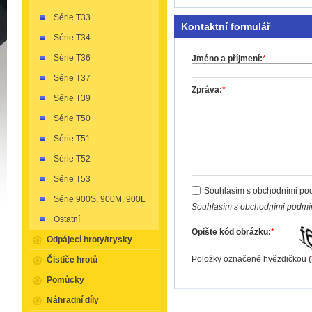
Série T33
Kontaktní formulář
Série T34
Série T36
Jméno a příjmení:
*
Série T37
Zpráva:
*
Série T39
Série T50
Série T51
Série T52
Série T53
Souhlasím s obchodními po
Série 900S, 900M, 900L
Souhlasím s obchodními podmín
Ostatní
Opište kód obrázku:
*
Odpájecí hroty/trysky
Položky označené hvězdičkou (
Čističe hrotů
Pomůcky
Náhradní díly