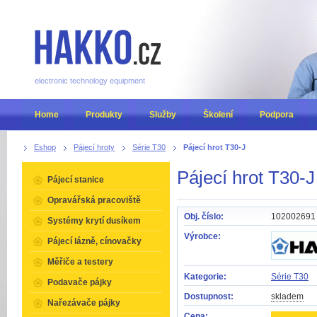
electronic technology equipment
Home
Produkty
Služby
Školení
Podpora
Eshop
Pájecí hroty
Série T30
Pájecí hrot T30-J
Pájecí hrot T30-J
Pájecí stanice
Opravářská pracoviště
Obj. číslo:
102002691
Systémy krytí dusíkem
Výrobce:
Pájecí lázně, cínovačky
Měřiče a testery
Kategorie:
Série T30
Podavače pájky
Dostupnost:
skladem
Nařezávače pájky
Cena: