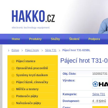
electronic technology equipment
Home
Produkty
Služby
Školení
Podpora
Eshop
Pájecí hroty
Série T31
Pájecí hrot T31-02SBL
Pájecí hrot T31-
Pájecí stanice
Opravářská pracoviště
Obj. číslo:
102002731
Systémy krytí dusíkem
Výrobce:
Pájecí lázně, cínovačky
Měřiče a testery
Kategorie:
Série T31
Podavače pájky
Dostupnost:
4 - 8 týdnů
Nařezávače pájky
Cena: