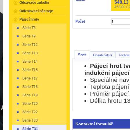
548,13
Odsavače zplodin
453,00
CZ
Odizolovací nástroje
Pájecí hroty
Počet
Série T8
Série T9
Série T12
Série T13
Popis
Obsah balení
Technic
Série T14
Pájecí hrot t
Série T15
indukční pájecí
Speciálně na
Série T17
Teplota pájení
Série T18
Průměr pájecí
Série T19
Délka hrotu 1
Série T20
Série T22
Série T30
Kontaktní formulář
Série T31