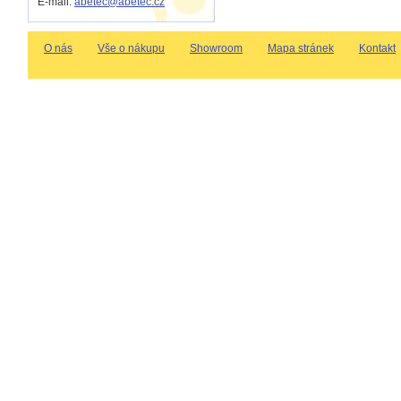
E-mail:
abetec@abetec.cz
O nás
Vše o nákupu
Showroom
Mapa stránek
Kontakt