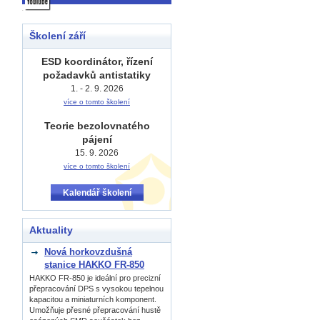
Školení září
ESD koordinátor, řízení
požadavků antistatiky
1. - 2. 9. 2026
více o tomto školení
Teorie bezolovnatého
pájení
15. 9. 2026
více o tomto školení
Kalendář školení
Aktuality
Nová horkovzdušná
stanice HAKKO FR-850
HAKKO FR-850 je ideální pro precizní
přepracování DPS s vysokou tepelnou
kapacitou a miniaturních komponent.
Umožňuje přesné přepracování hustě