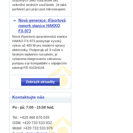
osázených SMD součástek bez
ovlivnění okolních součástek. Je také
perfektní pro práci pod mikroskopem.
Nová generace: tříportová
rework stanice HAKKO
FX-973
Nová tříportová opravárenská stanice
HAKKO FX-973 poskytuje vysoký
výkon až 400 W pro moderní opravy
elektroniky. Podporuje až 9 ruček s
širokým teplotním rozsahem, je
vybavena integrovanou vakuovou
pumpou a je kompatibilní s odpájecími
nástroji FR-4103/4104.
Zobrazit aktuality
Kontaktujte nás
Po - pá: 7:00 - 15:00 hod.
Tel.: +420 466 670 035
GSM: +420 733 533 932
Mobil: +420
733 533 976