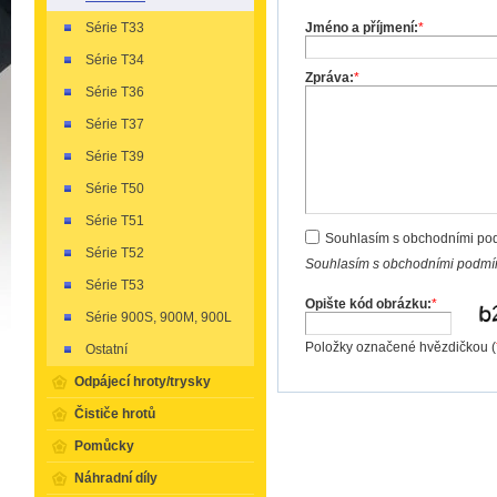
Jméno a příjmení:
*
Série T33
Série T34
Zpráva:
*
Série T36
Série T37
Série T39
Série T50
Série T51
Souhlasím s obchodními po
Série T52
Souhlasím s obchodními podmín
Série T53
Opište kód obrázku:
*
Série 900S, 900M, 900L
Položky označené hvězdičkou (
Ostatní
Odpájecí hroty/trysky
Čističe hrotů
Pomůcky
Náhradní díly