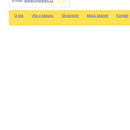
E-mail:
abetec@abetec.cz
O nás
Vše o nákupu
Showroom
Mapa stránek
Kontakt