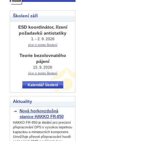
Školení září
ESD koordinátor, řízení
požadavků antistatiky
1. - 2. 9. 2026
více o tomto školení
Teorie bezolovnatého
pájení
15. 9. 2026
více o tomto školení
Kalendář školení
Aktuality
Nová horkovzdušná
stanice HAKKO FR-850
HAKKO FR-850 je ideální pro precizní
přepracování DPS s vysokou tepelnou
kapacitou a miniaturních komponent.
Umožňuje přesné přepracování hustě