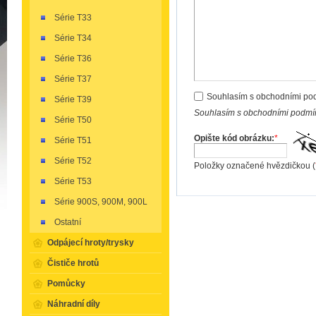
Série T33
Série T34
Série T36
Série T37
Souhlasím s obchodními po
Série T39
Souhlasím s obchodními podmín
Série T50
Opište kód obrázku:
*
Série T51
Série T52
Položky označené hvězdičkou (
Série T53
Série 900S, 900M, 900L
Ostatní
Odpájecí hroty/trysky
Čističe hrotů
Pomůcky
Náhradní díly