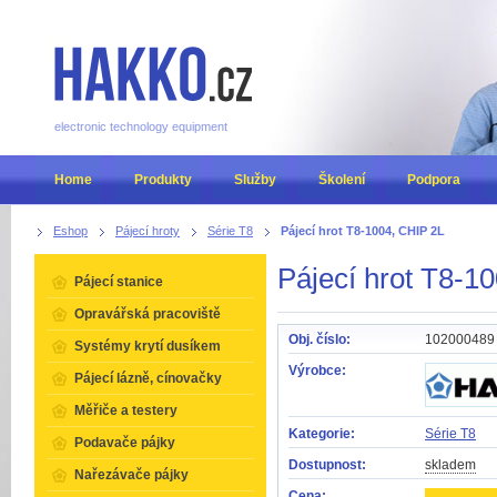
electronic technology equipment
Home
Produkty
Služby
Školení
Podpora
Eshop
Pájecí hroty
Série T8
Pájecí hrot T8-1004, CHIP 2L
Pájecí hrot T8-1
Pájecí stanice
Opravářská pracoviště
Obj. číslo:
102000489
Systémy krytí dusíkem
Výrobce:
Pájecí lázně, cínovačky
Měřiče a testery
Kategorie:
Série T8
Podavače pájky
Dostupnost:
skladem
Nařezávače pájky
Cena: