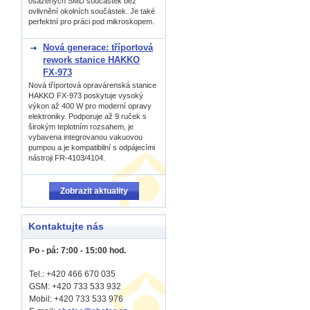
osázených SMD součástek bez
ovlivnění okolních součástek. Je také
perfektní pro práci pod mikroskopem.
Nová generace: tříportová
rework stanice HAKKO
FX-973
Nová tříportová opravárenská stanice
HAKKO FX-973 poskytuje vysoký
výkon až 400 W pro moderní opravy
elektroniky. Podporuje až 9 ruček s
širokým teplotním rozsahem, je
vybavena integrovanou vakuovou
pumpou a je kompatibilní s odpájecími
nástroji FR-4103/4104.
Zobrazit aktuality
Kontaktujte nás
Po - pá: 7:00 - 15:00 hod.
Tel.: +420 466 670 035
GSM: +420 733 533 932
Mobil: +420
733 533 976