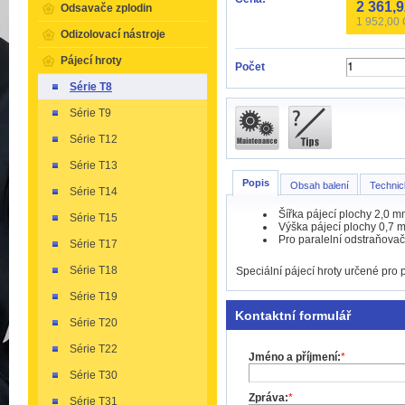
2 361,
Odsavače zplodin
1 952,00
Odizolovací nástroje
Pájecí hroty
Počet
Série T8
Série T9
Série T12
Série T13
Popis
Obsah balení
Technic
Série T14
Šířka pájecí plochy 2,0 m
Série T15
Výška pájecí plochy 0,7 
Pro paralelní odstraňova
Série T17
Série T18
Speciální pájecí hroty určené pro
Série T19
Kontaktní formulář
Série T20
Série T22
Jméno a příjmení:
*
Série T30
Zpráva:
*
Série T31