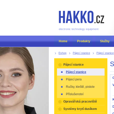
electronic technology equipment
Home
Produkty
Služby
Eshop
Pájecí stanice
Pájecí stanice
S
Pájecí stanice
Pájecí stanice
O
Pájecí pera
Ručky, kleště, pistole
Příslušenství
K
Opravářská pracoviště
Systémy krytí dusíkem