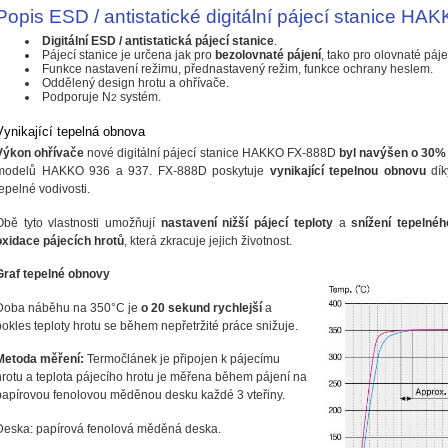
Popis ESD / antistatické digitální pájecí stanice H
Digitální ESD / antistatická pájecí stanice
.
Pájecí stanice je určena jak pro
bezolovnaté pájení
, tako pro olovnaté páje
Funkce nastavení režimu, přednastavený režim, funkce ochrany heslem.
Oddělený design hrotu a ohřívače.
Podporuje N
systém.
2
Vynikající tepelná obnova
Výkon ohřívače
nové digitální pájecí stanice HAKKO FX-888D
byl navýšen o 30%
modelů HAKKO 936 a 937. FX-888D poskytuje
vynikající tepelnou obnovu
dík
tepelné vodivosti.
Obě tyto vlastnosti umožňují
nastavení nižší pájecí teploty
a
snížení tepelné
oxidace pájecích hrotů
, která zkracuje jejich životnost.
Graf tepelné obnovy
Doba náběhu na 350°C je
o 20 sekund rychlejší
a
pokles teploty hrotu se během nepřetržité práce snižuje.
Metoda měření:
Termočlánek je připojen k pájecímu
hrotu a teplota pájecího hrotu je měřena během pájení na
papírovou fenolovou měděnou desku každé 3 vteřiny.
Deska: papírová fenolová měděná deska.