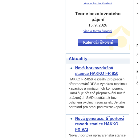
více o tomto školení
Teorie bezolovnatého
pájení
15. 9. 2026
více o tomto školení
Kalendář školení
Aktuality
Nová horkovzdušná
stanice HAKKO FR-850
HAKKO FR-850 je ideální pro precizní
přepracování DPS s vysokou tepelnou
kapacitou a miniaturních komponent.
Umožňuje přesné přepracování hustě
osázených SMD součástek bez
ovlivnění okolních součástek. Je také
perfektní pro práci pod mikroskopem.
Nová generace: tříportová
rework stanice HAKKO
FX-973
Nová tříportová opravárenská stanice