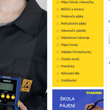
Pájecí lázně, cínovačky
Měřiče a testery
Podavače pájky
Nařezávače pájky
Odsavače zplodin
Odizolovací nástroje
Pájecí hroty
Odpájecí hroty/trysky
Čističe hrotů
Pomůcky
Náhradní díly
Vzdělávání