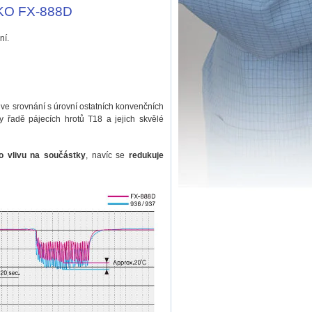
AKKO FX-888D
ní.
ve srovnání s úrovní ostatních konvenčních
y řadě pájecích hrotů T18 a jejich skvělé
ho vlivu na součástky
, navíc se
redukuje