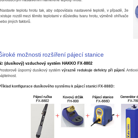
*Nastavte teplotu hrotu tak, aby odpovídala nastavené teplotě, v přpadě, že
existuje rozdíl mezi těmito teplotami v důsledku tvaru hrotu, výměně ohřívače
nebo jiných faktorů.
Široké možnosti rozšíření pájecí stanice
N
(dusíkový) vzduchový systém HAKKO FX-8802
2
Prostorově úsporný dusíkový systém
výrazně redukuje defekty při pájení
. Antio
ájitelnost.
Příklad konfigurace dusíkového systému k pájecí stanici FX-888D: