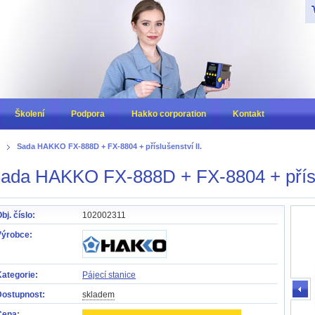
Z
Školení
Podpora
Hakko corporation
Kontakt
Sada HAKKO FX-888D + FX-8804 + příslušenství II.
ada HAKKO FX-888D + FX-8804 + příslu
bj. číslo:
102002311
Výrobce:
ategorie:
Pájecí stanice
Dostupnost:
skladem
Cena: