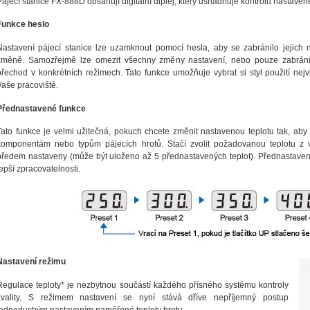
Pájecí stanice FX-888D obsahují digitální diplej, který usnadňuje kontrolu nastavené
Funkce heslo
Nastavení pájecí stanice lze uzamknout pomocí hesla, aby se zabránilo jejich
změně. Samozřejmě lze omezit všechny změny nastavení, nebo pouze zabráni
přechod v konkrétních režimech. Tato funkce umožňuje vybrat si styl použití nej
Vaše pracoviště.
Přednastavené funkce
Tato funkce je velmi užitečná, pokuch chcete změnit nastavenou teplotu tak, ab
komponentám nebo typům pájecích hrotů. Stačí zvolit požadovanou teplotu z v
předem nastaveny (může být uloženo až 5 přednastavených teplot). Přednastaven
lepší zpracovatelnosti.
Nastavení režimu
Regulace teploty* je nezbytnou součástí každého přísného systému kontroly
kvality. S režimem nastavení se nyní stává dříve nepříjemný postup
jednoduchým nastavením naměřené teploty hrotu.