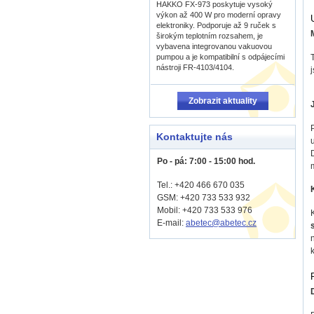
HAKKO FX-973 poskytuje vysoký
výkon až 400 W pro moderní opravy
elektroniky. Podporuje až 9 ruček s
širokým teplotním rozsahem, je
vybavena integrovanou vakuovou
pumpou a je kompatibilní s odpájecími
nástroji FR-4103/4104.
Zobrazit aktuality
Kontaktujte nás
Po - pá: 7:00 - 15:00 hod.
Tel.: +420 466 670 035
GSM: +420 733 533 932
Mobil: +420
733 533 976
E-mail:
abetec@abetec.cz
D