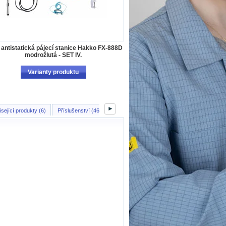
 antistatická pájecí stanice Hakko FX-888D
modrožlutá - SET IV.
Varianty produktu
►
sející produkty (6)
Příslušenství (46)
Náhradní díly (13)
Fotografie (4)
Vide