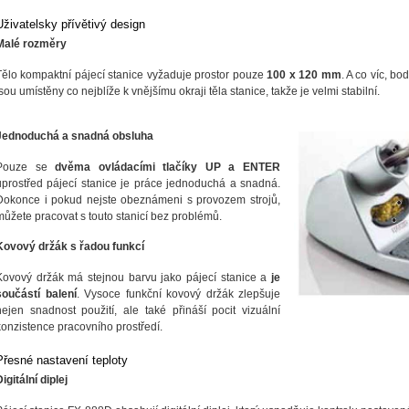
Uživatelsky přívětivý design
Malé rozměry
Tělo kompaktní pájecí stanice vyžaduje prostor pouze
100 x 120 mm
. A co víc, bo
jsou umístěny co nejblíže k vnějšímu okraji těla stanice, takže je velmi stabilní.
Jednoduchá a snadná obsluha
Pouze se
dvěma ovládacími tlačíky UP a ENTER
uprostřed pájecí stanice je práce jednoduchá a snadná.
Dokonce i pokud nejste obeznámeni s provozem strojů,
můžete pracovat s touto stanicí bez problémů.
Kovový držák s řadou funkcí
Kovový držák má stejnou barvu jako pájecí stanice a
je
součástí balení
. Vysoce funkční kovový držák zlepšuje
nejen snadnost použití, ale také přináší pocit vizuální
konzistence pracovního prostředí.
Přesné nastavení teploty
igitální diplej