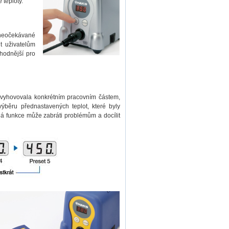
 teploty.
 neočekávané
t uživatelům
vhodnější pro
y vyhovovala konkrétním pracovním částem,
ýběru přednastavených teplot, které byly
á funkce může zabráti problémům a docílit