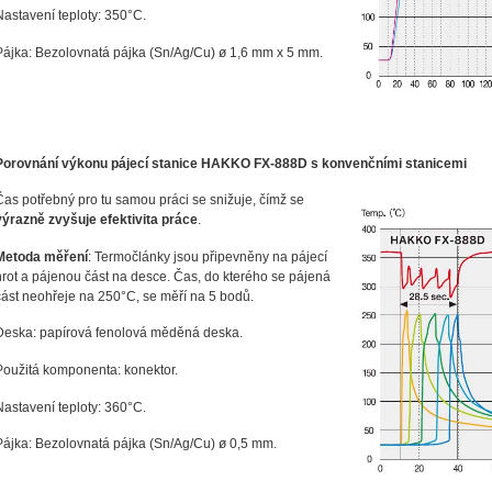
Nastavení teploty: 350°C.
Pájka: Bezolovnatá pájka (Sn/Ag/Cu) ø 1,6 mm x 5 mm.
Porovnání výkonu pájecí stanice HAKKO FX-888D s konvenčními stanicemi
Čas potřebný pro tu samou práci se snižuje, čímž se
výrazně zvyšuje efektivita práce
.
Metoda měření
: Termočlánky jsou připevněny na pájecí
hrot a pájenou část na desce. Čas, do kterého se pájená
část neohřeje na 250°C, se měří na 5 bodů.
Deska: papírová fenolová měděná deska.
Použitá komponenta: konektor.
Nastavení teploty: 360°C.
Pájka: Bezolovnatá pájka (Sn/Ag/Cu) ø 0,5 mm.